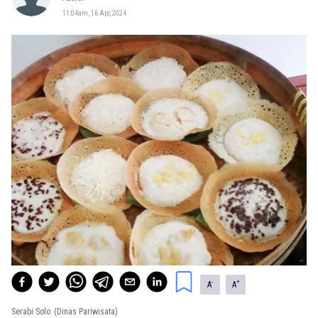
11:04am, 16 Apr, 2024
-
+
A
A
Serabi Solo
(Dinas Pariwisata)