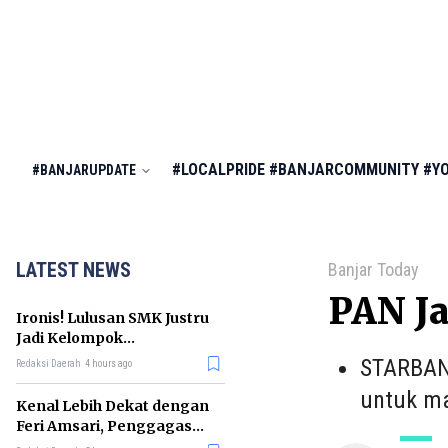
#LOCALPRIDE
#BANJARCOMMUNITY
#Y
#BANJARUPDATE
LATEST NEWS
Banjar Today
PAN Ja
Ironis! Lulusan SMK Justru
Jadi Kelompok
Pengangguran Terbanyak
STARBANJ
Redaksi Daerah
4 hours ago
di RI
untuk ma
Kenal Lebih Dekat dengan
Feri Amsari, Penggagas
Kabinet Bayangan