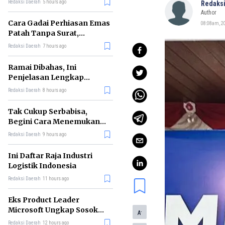
Redaksi Daerah
5 hours ago
Redaksi
Author
Cara Gadai Perhiasan Emas
08:08am, 2
Patah Tanpa Surat,
Ternyata Tetap Bisa!
Redaksi Daerah
7 hours ago
Ramai Dibahas, Ini
Penjelasan Lengkap
tentang Konsep Kabinet
Redaksi Daerah
8 hours ago
Bayangan
Tak Cukup Serbabisa,
Begini Cara Menemukan
'Spike' agar CV Dilirik HR
Redaksi Daerah
9 hours ago
Ini Daftar Raja Industri
Logistik Indonesia
Redaksi Daerah
11 hours ago
Eks Product Leader
Microsoft Ungkap Sosok
-
A
yang Paling Cocok
Redaksi Daerah
12 hours ago