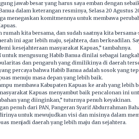
ggung jawab besar yang harus saya emban dengan sebaik
Banua dalam keterangan resminya, Selasa 20 Agustus 2
uga menegaskan komitmennya untuk membawa perubah
Kapuas.
h rumah kita bersama, dan sudah saatnya kita bersama
ah ini agar lebih maju, sejahtera, dan berkeadilan. Sa
 demi kesejahteraan masyarakat Kapuas,” tambahnya.
untuk mengusung Habib Banua dinilai sebagai langkah 
laritas dan pengaruh yang dimilikinya di daerah terse
yang percaya bahwa Habib Banua adalah sosok yang tep
as menuju masa depan yang lebih baik.
ampu membawa Kabupaten Kapuas ke arah yang lebih b
masyarakat Kapuas menyambut baik pencalonan ini unt
ahan yang diinginkan,” tuturnya penuh keyakinan.
an penuh dari PAN, Pangeran Syarif Abdurrahman Bah
irinya untuk mewujudkan visi dan misinya dalam me
as menjadi daerah yang lebih maju dan sejahtera.