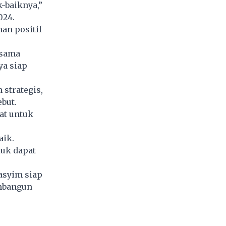
-baiknya,”
024.
an positif
-sama
ya siap
strategis,
but.
at untuk
aik.
uk dapat
asyim siap
mbangun