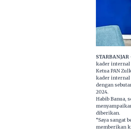
STARBANJAR
kader interna
Ketua PAN Zul
kader internal
dengan sebutan
2024.
Habib Banua, 
menyampaikan 
diberikan.
“Saya sangat b
memberikan ke