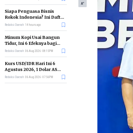
Memimpin di Era AI
+
A
Siapa Penguasa Bisnis
Rokok Indonesia? Ini Daftar
Perusahaan Terbesarnya
Redaksi Daerah
14 hours ago
Minum Kopi Usai Bangun
Tidur, Ini 6 Efeknya bagi
Kesehatan Tubuh
Redaksi Daerah
06 Aug 2026 - 08:15PM
Kurs USD/IDR Hari Ini 6
Agustus 2026, 1 Dolar AS
Kini Berapa Rupiah?
Redaksi Daerah
06 Aug 2026 - 07:56PM