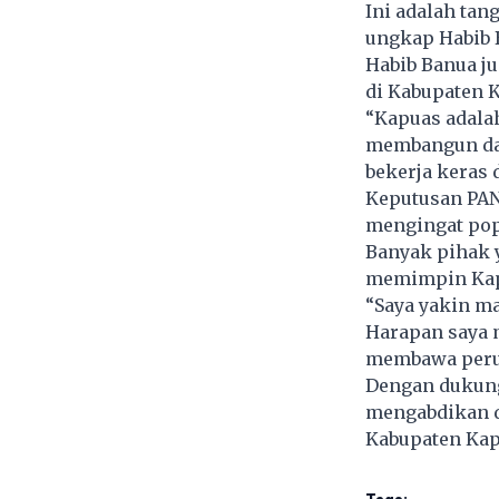
Ini adalah tan
ungkap Habib 
Habib Banua j
di Kabupaten 
“Kapuas adala
membangun daer
bekerja keras
Keputusan PAN 
mengingat popu
Banyak pihak 
memimpin Kapu
“Saya yakin m
Harapan saya 
membawa perub
Dengan dukung
mengabdikan d
Kabupaten Kapu