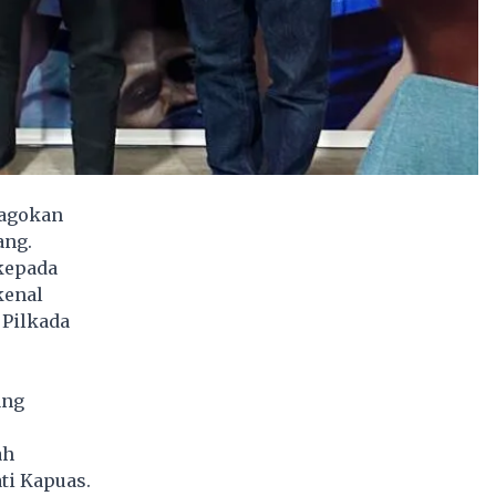
jagokan
ang.
kepada
kenal
 Pilkada
ang
ah
ti Kapuas.