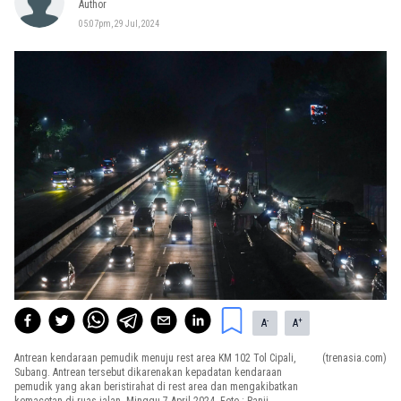
Author
05:07pm, 29 Jul, 2024
-
+
A
A
Antrean kendaraan pemudik menuju rest area KM 102 Tol Cipali,
(trenasia.com)
Subang. Antrean tersebut dikarenakan kepadatan kendaraan
pemudik yang akan beristirahat di rest area dan mengakibatkan
kemacetan di ruas jalan. Minggu 7 April 2024. Foto : Panji