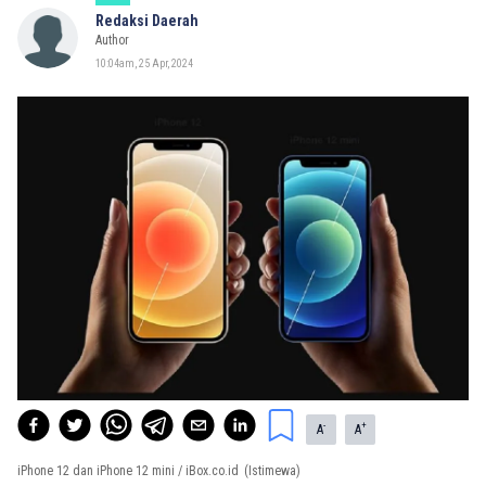
Redaksi Daerah
Author
10:04am, 25 Apr, 2024
-
+
A
A
iPhone 12 dan iPhone 12 mini / iBox.co.id
(Istimewa)