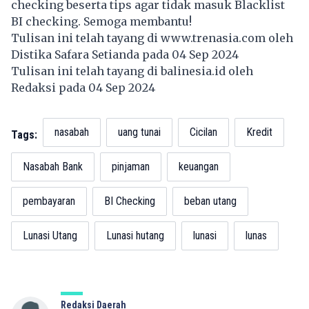
checking beserta tips agar tidak masuk Blacklist
BI checking. Semoga membantu!
Tulisan ini telah tayang di
www.trenasia.com
oleh
Distika Safara Setianda pada 04 Sep 2024
Tulisan ini telah tayang di
balinesia.id
oleh
Redaksi pada 04 Sep 2024
nasabah
uang tunai
Cicilan
Kredit
Tags:
Nasabah Bank
pinjaman
keuangan
pembayaran
BI Checking
beban utang
Lunasi Utang
Lunasi hutang
lunasi
lunas
Redaksi Daerah