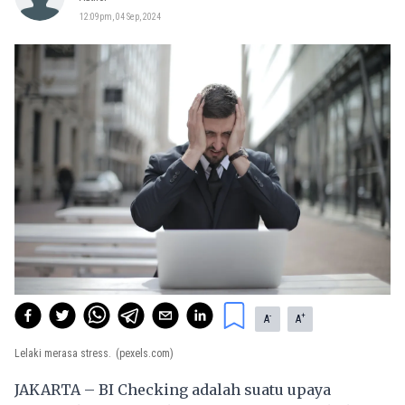
12:09pm, 04 Sep, 2024
-
+
A
A
Lelaki merasa stress.
(pexels.com)
JAKARTA –
BI Checking
adalah suatu upaya