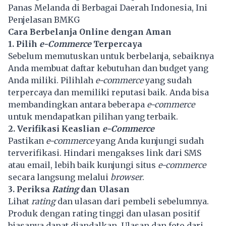
Panas Melanda di Berbagai Daerah Indonesia, Ini
Penjelasan BMKG
Cara Berbelanja Online dengan Aman
1. Pilih
e-Commerce
Terpercaya
Sebelum memutuskan untuk berbelanja, sebaiknya
Anda membuat daftar kebutuhan dan budget yang
Anda miliki. Pilihlah
e-commerce
yang sudah
terpercaya dan memiliki reputasi baik. Anda bisa
membandingkan antara beberapa
e-commerce
untuk mendapatkan pilihan yang terbaik.
2. Verifikasi Keaslian
e-Commerce
Pastikan
e-commerce
yang Anda kunjungi sudah
terverifikasi. Hindari mengakses link dari SMS
atau email, lebih baik kunjungi situs
e-commerce
secara langsung melalui
browser
.
3. Periksa
Rating
dan Ulasan
Lihat
rating
dan ulasan dari pembeli sebelumnya.
Produk dengan rating tinggi dan ulasan positif
biasanya dapat diandalkan. Ulasan dan foto dari