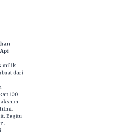
ahan
 Api
s milik
buat dari
n
kan 100
elaksana
ilmi.
t. Begitu
n.
i.