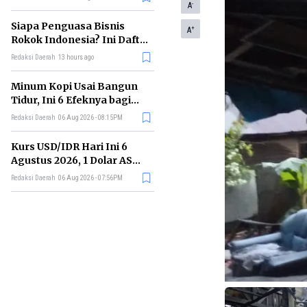
-
Memimpin di Era AI
A
Siapa Penguasa Bisnis
+
A
Rokok Indonesia? Ini Daftar
Perusahaan Terbesarnya
Redaksi Daerah
13 hours ago
Minum Kopi Usai Bangun
Tidur, Ini 6 Efeknya bagi
Kesehatan Tubuh
Redaksi Daerah
06 Aug 2026 - 08:15PM
Kurs USD/IDR Hari Ini 6
Agustus 2026, 1 Dolar AS
Kini Berapa Rupiah?
Redaksi Daerah
06 Aug 2026 - 07:56PM