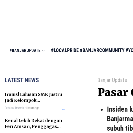
#LOCALPRIDE
#BANJARCOMMUNITY
#Y
#BANJARUPDATE
LATEST NEWS
Banjar Update
Pasar 
Ironis! Lulusan SMK Justru
Jadi Kelompok
Pengangguran Terbanyak
Insiden 
Redaksi Daerah
4 hours ago
di RI
Banjarma
Kenal Lebih Dekat dengan
Feri Amsari, Penggagas
subuh tib
Kabinet Bayangan