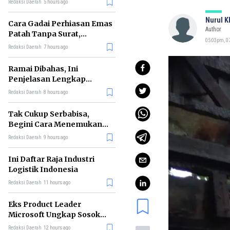
Redaksi Daerah
5 hours ago
Nurul 
Cara Gadai Perhiasan Emas
Author
Patah Tanpa Surat,
05:03pm, 07
Ternyata Tetap Bisa!
Redaksi Daerah
7 hours ago
Ramai Dibahas, Ini
Penjelasan Lengkap
tentang Konsep Kabinet
Redaksi Daerah
8 hours ago
Bayangan
Tak Cukup Serbabisa,
Begini Cara Menemukan
'Spike' agar CV Dilirik HR
Redaksi Daerah
9 hours ago
Ini Daftar Raja Industri
Logistik Indonesia
Redaksi Daerah
11 hours ago
Eks Product Leader
Microsoft Ungkap Sosok
yang Paling Cocok
Redaksi Daerah
12 hours ago