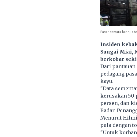
Pasar cemara hangus te
Insiden keba
Sungai Miai, 
berkobar seki
Dari pantauan 
pedagang pasar
kayu.
"Data sementar
kerusakan 50 
persen, dan ki
Badan Penangg
Menurut Hilmi,
pula dengan to
"Untuk korban 