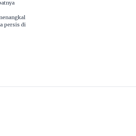
patnya
 menangkal
 persis di