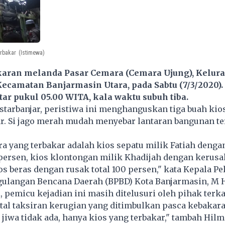
rbakar
(Istimewa)
karan melanda Pasar Cemara (Cemara Ujung), Kelur
Kecamatan Banjarmasin Utara, pada Sabtu (7/3/2020).
tar pukul 05.00 WITA, kala waktu subuh tiba.
starbanjar, peristiwa ini menghanguskan tiga buah kio
. Si jago merah mudah menyebar lantaran bangunan ter
a yang terbakar adalah kios sepatu milik Fatiah denga
persen, kios klontongan milik Khadijah dengan kerusa
os beras dengan rusak total 100 persen," kata Kepala P
ulangan Bencana Daerah (BPBD) Kota Banjarmasin, M H
 pemicu kejadian ini masih ditelusuri oleh pihak terkai
tal taksiran kerugian yang ditimbulkan pasca kebakara
jiwa tidak ada, hanya kios yang terbakar," tambah Hilm