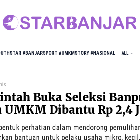
OUTHSTAR
#BANJARSPORT
#UMKMSTORY
#NASIONAL
ALL
nis
ntah Buka Seleksi Banpr
u UMKM Dibantu Rp 2,4 J
bentuk perhatian dalam mendorong pemulihan
kan bantuan untuk pelaku usaha mikro, keci