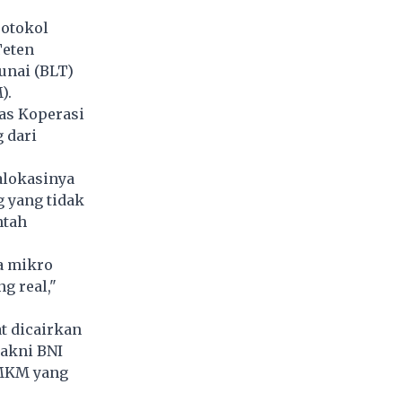
rotokol
Teten
unai (BLT)
).
as Koperasi
 dari
 alokasinya
g yang tidak
ntah
a mikro
g real,"
t dicairkan
yakni BNI
UMKM yang