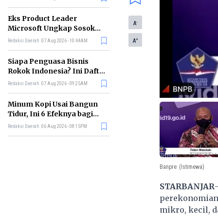
Eks Product Leader
-
A
Microsoft Ungkap Sosok
yang Paling Cocok
+
A
Redaksi Daerah
07 Aug 2026 - 10:44AM
Memimpin di Era AI
Siapa Penguasa Bisnis
Rokok Indonesia? Ini Daftar
Perusahaan Terbesarnya
Redaksi Daerah
07 Aug 2026 - 09:25AM
Minum Kopi Usai Bangun
Tidur, Ini 6 Efeknya bagi
Kesehatan Tubuh
Redaksi Daerah
06 Aug 2026 - 08:15PM
Banpre
(Istimewa)
STARBANJAR
perekonomian,
mikro, kecil,