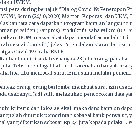
 pelaku UMKM.
si pers daring bertajuk "Dialog Covid-19: Penerapan P
UMKM”, Senin (26/10/2020) Menteri Koperasi dan UKM, 
laskan tata cara dapatkan Program bantuan langsung t
tuan presiden (Banpres) Produktif Usaha Mikro (BPUM
atkan BPUM, masyarakat dapat mendaftar melalui Din
h sesuai domisili," jelas Teten dalam siaran langsung
atgas Covid-19 Graha BNPB.
aftar bantuan ini sudah sebanyak 28 juta orang, padahal
 juta. Teten mendugabhal ini dikarenakan banyak oran
ha tiba-tiba membuat surat izin usaha melalui pemeri
banyak orang-orang berlomba membuat surat izin usah
ada usahanya. Jadi sulit melakukan pencocokan data yan
hi kriteria dan lolos seleksi, maka dana bantuan dapa
ang telah ditunjuk pemerintah sebagai bank penyalur, 
al yang diberikan sebesar Rp 2,4 juta kepada pelaku 