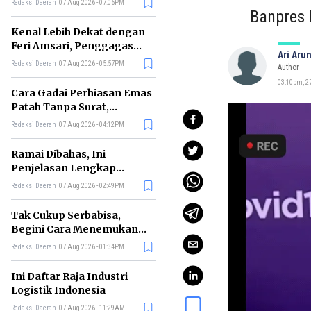
Redaksi Daerah
07 Aug 2026 - 07:06PM
di RI
Banpres 
Kenal Lebih Dekat dengan
Feri Amsari, Penggagas
Ari Aru
Kabinet Bayangan
Redaksi Daerah
07 Aug 2026 - 05:57PM
Author
03:10pm, 27
Cara Gadai Perhiasan Emas
Patah Tanpa Surat,
Ternyata Tetap Bisa!
Redaksi Daerah
07 Aug 2026 - 04:12PM
Ramai Dibahas, Ini
Penjelasan Lengkap
tentang Konsep Kabinet
Redaksi Daerah
07 Aug 2026 - 02:49PM
Bayangan
Tak Cukup Serbabisa,
Begini Cara Menemukan
'Spike' agar CV Dilirik HR
Redaksi Daerah
07 Aug 2026 - 01:34PM
Ini Daftar Raja Industri
Logistik Indonesia
Redaksi Daerah
07 Aug 2026 - 11:29AM