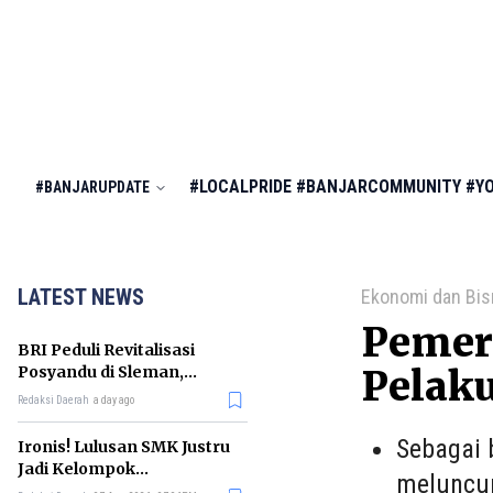
#LOCALPRIDE
#BANJARCOMMUNITY
#Y
#BANJARUPDATE
LATEST NEWS
Ekonomi dan Bis
Pemeri
BRI Peduli Revitalisasi
Posyandu di Sleman,
Pelak
Dorong Penurunan
Redaksi Daerah
a day ago
Stunting
Sebagai 
Ironis! Lulusan SMK Justru
Jadi Kelompok
meluncur
Pengangguran Terbanyak