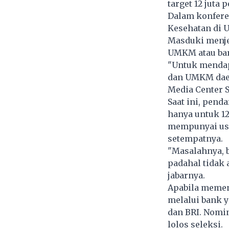
target 12 juta
Dalam konferen
Kesehatan di 
Masduki menje
UMKM atau ban
"Untuk mendap
dan UMKM daera
Media Center S
Saat ini, pend
hanya untuk 12
mempunyai usa
setempatnya.
"Masalahnya, 
padahal tidak 
jabarnya.
Apabila memenu
melalui bank y
dan BRI. Nomin
lolos seleksi.