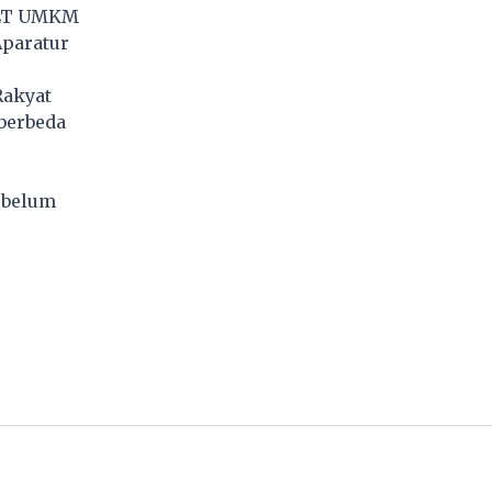
BLT UMKM
Aparatur
Rakyat
 berbeda
 belum