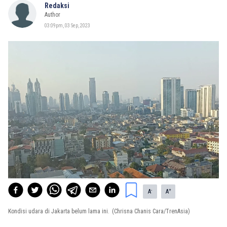
Redaksi
Author
03:09pm, 03 Sep, 2023
-
+
A
A
Kondisi udara di Jakarta belum lama ini.
(Chrisna Chanis Cara/TrenAsia)