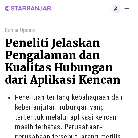
Home
Toggl
Banjar Update
Peneliti Jelaskan
Pengalaman dan
Kualitas Hubungan
dari Aplikasi Kencan
Penelitian tentang kebahagiaan dan
keberlanjutan hubungan yang
terbentuk melalui aplikasi kencan
masih terbatas. Perusahaan-
perusahaan tersebut jarang merilis