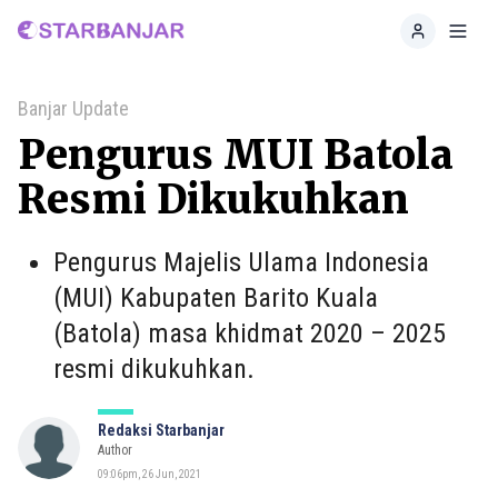
Home
Toggl
Banjar Update
Pengurus MUI Batola
Resmi Dikukuhkan
Pengurus Majelis Ulama Indonesia
(MUI) Kabupaten Barito Kuala
(Batola) masa khidmat 2020 – 2025
resmi dikukuhkan.
Redaksi Starbanjar
Author
09:06pm, 26 Jun, 2021