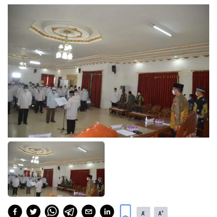
-
+
A
A