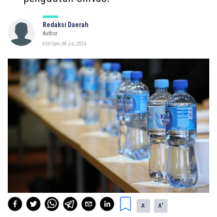
Redaksi Daerah
Author
05:07pm, 08 Jul, 2026
-
+
A
A