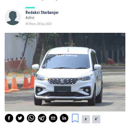
Redaksi Starbanjar
Author
09:09am, 28 Sep, 2023
-
+
A
A