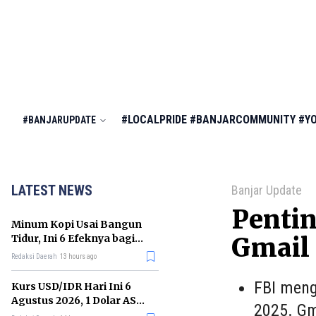
#LOCALPRIDE
#BANJARCOMMUNITY
#Y
#BANJARUPDATE
LATEST NEWS
Banjar Update
Pentin
Minum Kopi Usai Bangun
Tidur, Ini 6 Efeknya bagi
Gmail 
Kesehatan Tubuh
Redaksi Daerah
13 hours ago
FBI meng
Kurs USD/IDR Hari Ini 6
Agustus 2026, 1 Dolar AS
2025. Gm
Kini Berapa Rupiah?