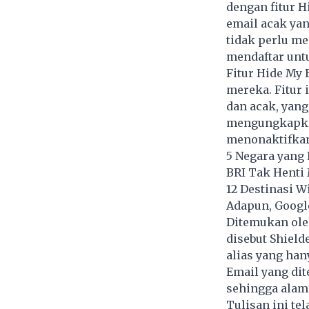
dengan fitur 
email acak ya
tidak perlu me
mendaftar untu
Fitur Hide My 
mereka. Fitur
dan acak, yan
mengungkapkan
menonaktifkan
5 Negara yang 
BRI Tak Henti
12 Destinasi 
Adapun, Googl
Ditemukan ole
disebut Shield
alias yang han
Email yang dit
sehingga alam
Tulisan ini te