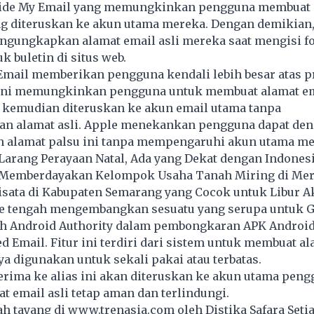
Hide My Email yang memungkinkan pengguna membuat 
ng diteruskan ke akun utama mereka. Dengan demikian
ngungkapkan alamat email asli mereka saat mengisi fo
k buletin di situs web.
Email memberikan pengguna kendali lebih besar atas p
 ini memungkinkan pengguna untuk membuat alamat em
g kemudian diteruskan ke akun email utama tanpa
 alamat asli. Apple menekankan pengguna dapat de
 alamat palsu ini tanpa mempengaruhi akun utama me
Larang Perayaan Natal, Ada yang Dekat dengan Indones
 Memberdayakan Kelompok Usaha Tanah Miring di Me
Wisata di Kabupaten Semarang yang Cocok untuk Libur 
e tengah mengembangkan sesuatu yang serupa untuk G
h Android Authority dalam pembongkaran APK Android
ed Email. Fitur ini terdiri dari sistem untuk membuat a
ya digunakan untuk sekali pakai atau terbatas.
erima ke alias ini akan diteruskan ke akun utama peng
at
email
asli tetap aman dan terlindungi.
lah tayang di
www.trenasia.com
oleh Distika Safara Seti