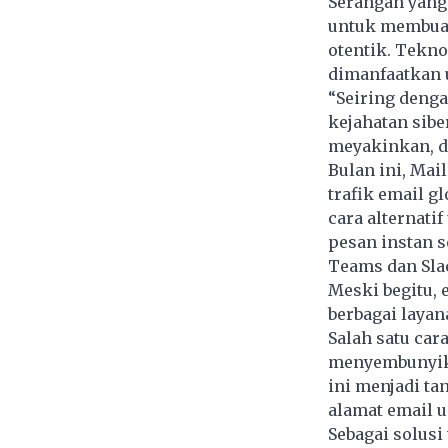
Serangan yan
untuk membuat
otentik. Tekno
dimanfaatkan 
“Seiring deng
kejahatan sib
meyakinkan, di
Bulan ini, Ma
trafik email 
cara alternati
pesan instan s
Teams dan Sla
Meski begitu, 
berbagai layan
Salah satu car
menyembunyikan
ini menjadi t
alamat email u
Sebagai solusi