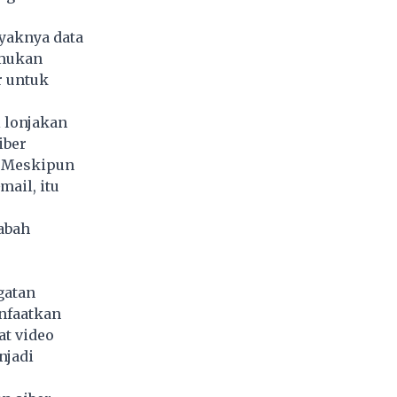
nyaknya data
emukan
r untuk
 lonjakan
iber
. Meskipun
ail, itu
abah
gatan
nfaatkan
t video
njadi