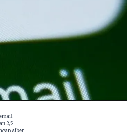
email
an 2,5
ngan siber