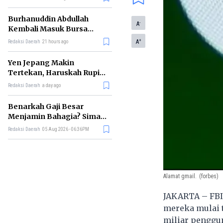
Burhanuddin Abdullah
-
A
Kembali Masuk Bursa
Gubernur BI, Ini Rekam
+
A
Redaksi Daerah
21 hours ago
Jejaknya
Yen Jepang Makin
Tertekan, Haruskah Rupiah
Ikut Khawatir?
Redaksi Daerah
a day ago
Benarkah Gaji Besar
Menjamin Bahagia? Simak
Penjelasan Ilmu Ekonomi
Redaksi Daerah
05 Aug 2026 - 06:36PM
Alamat gmail.
(forbes)
JAKARTA – FBI
mereka mulai t
miliar penggun