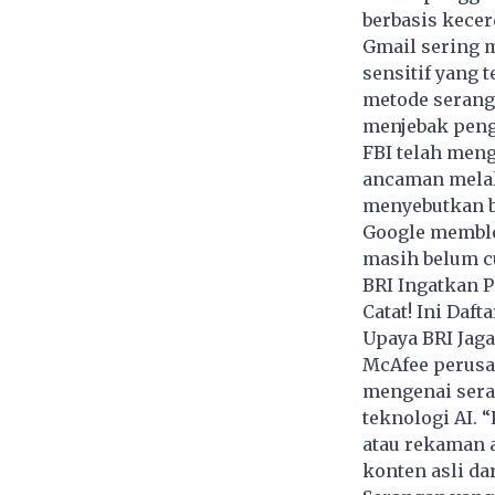
berbasis kecer
Gmail sering m
sensitif yang
metode serang
menjebak peng
FBI telah meng
ancaman melalu
menyebutkan b
Google memblok
masih belum c
BRI Ingatkan 
Catat! Ini Daf
Upaya BRI Jag
McAfee perusa
mengenai sera
teknologi AI.
atau rekaman a
konten asli da