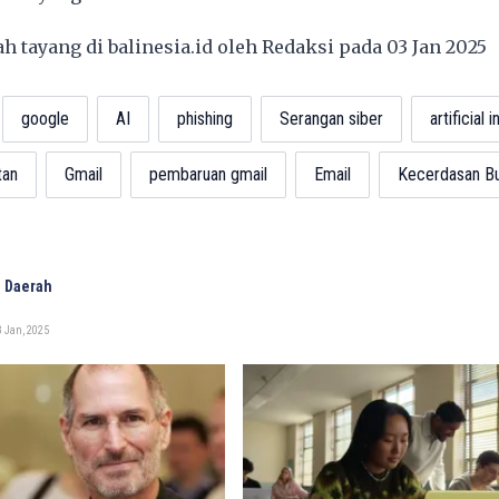
lah tayang di
balinesia.id
oleh Redaksi pada 03 Jan 2025
google
AI
phishing
Serangan siber
artificial 
tan
Gmail
pembaruan gmail
Email
Kecerdasan Bu
 Daerah
 Jan, 2025