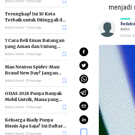
Redaksi Daerah
14 hours ago
menjadi 
Terungkap! Ini 10 Kota
Terbaik untuk Ditinggali di
Redaksi
Dunia Tahun 2026
Redaksi Daerah
15 hours ago
Author
01:01pm, 03
7 Cara Beli Emas Batangan
yang Aman dan Untung
untuk Pemula
Redaksi Daerah
16 hours ago
Mau Nonton Spider-Man:
Brand New Day? Jangan
Lewatkan 6 Film Penting
Redaksi Daerah
18 hours ago
Ini
GIIAS 2026 Punya Banyak
Mobil Listrik, Mana yang
Cocok untuk Gaji Rp10 Juta?
Redaksi Daerah
19 hours ago
Keluarga Riady Punya
Bisnis Apa Saja? Ini Daftar
Kerajaan Usahanya
Redaksi Daerah
20 hours ago