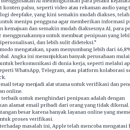
g menggunakan
AI
memungkinkan para pelaku kejahata
 konten palsu, seperti video atau rekaman audio yang
logi deepfake, yang kini semakin mudah diakses, telah
untuk menipu pengguna agar memberikan informasi pr
an kemajuan dan semakin mudah diaksesnya AI, para p
er menggunakannya untuk membuat penipuan yang lebi
personalisasi, dan lebih sulit dideteksi.”
ilmodo mengatakan, spam menyumbang lebih dari 46,8% 
global. Angka ini menunjukkan banyak perusahaan mula
f untuk berkomunikasi di dunia kerja, seperti melalui ap
eperti WhatsApp, Telegram, atau platform kolaborasi s
ck.
email tetap menjadi alat utama untuk verifikasi dan pen
an online.
a terbaik untuk menghindari penipuan adalah dengan
 alamat email pribadi dari orang yang tidak dikenal.
antangan besar karena banyak layanan online yang mem
ntuk proses verifikasi.
 terhadap masalah ini, Apple telah mencoba mengatasi h