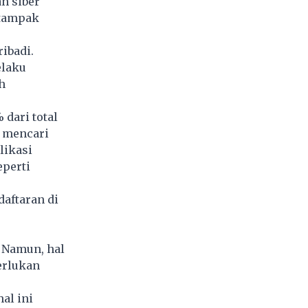
n siber
 tampak
ibadi.
elaku
h
dari total
i mencari
likasi
eperti
daftaran di
 Namun, hal
erlukan
al ini