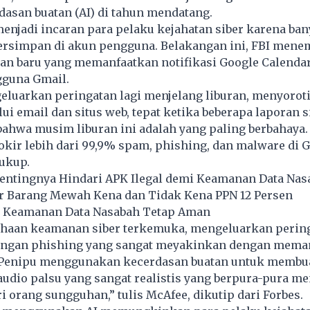
dasan buatan (AI) di tahun mendatang.
enjadi incaran para pelaku kejahatan siber karena ba
 tersimpan di akun pengguna. Belakangan ini, FBI men
an baru yang memanfaatkan notifikasi Google Calenda
guna Gmail.
eluarkan peringatan lagi menjelang liburan, menyoroti
i email dan situs web, tepat ketika beberapa laporan s
ahwa musim liburan ini adalah yang paling berbahaya
ir lebih dari 99,9% spam, phishing, dan malware di Gm
ukup.
Pentingnya Hindari APK Ilegal demi Keamanan Data Nas
tar Barang Mewah Kena dan Tidak Kena PPN 12 Persen
a Keamanan Data Nasabah Tetap Aman
haan keamanan siber terkemuka, mengeluarkan perin
ngan phishing yang sangat meyakinkan dengan mema
 “Penipu menggunakan kecerdasan buatan untuk membua
udio palsu yang sangat realistis yang berpura-pura me
ri orang sungguhan,” tulis McAfee, dikutip dari Forbes.