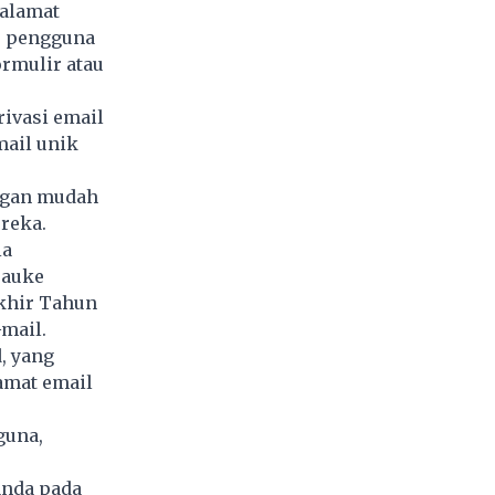
alamat
, pengguna
rmulir atau
rivasi email
ail unik
ngan mudah
reka.
ia
rauke
Akhir Tahun
mail.
, yang
lamat email
guna,
anda pada