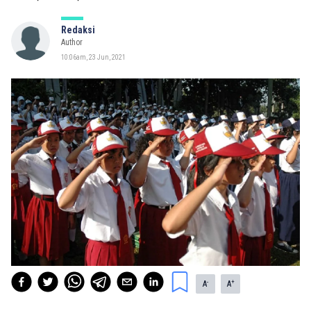
Redaksi
Author
10:06am, 23 Jun, 2021
-
+
A
A