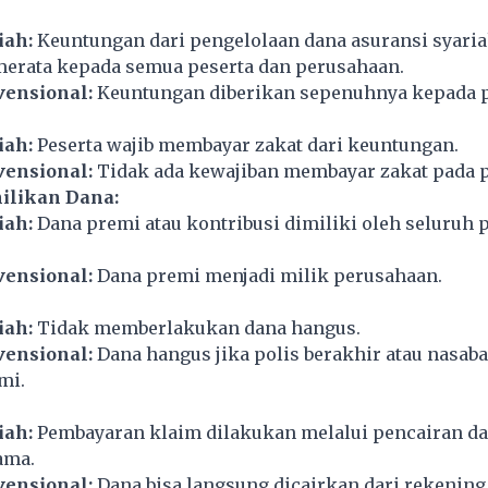
iah:
Keuntungan dari pengelolaan dana asuransi syari
 merata kepada semua peserta dan perusahaan.
vensional:
Keuntungan diberikan sepenuhnya kepada 
iah:
Peserta wajib membayar zakat dari keuntungan.
vensional:
Tidak ada kewajiban membayar zakat pada 
ilikan Dana:
iah:
Dana premi atau kontribusi dimiliki oleh seluruh 
vensional:
Dana premi menjadi milik perusahaan.
iah:
Tidak memberlakukan dana hangus.
vensional:
Dana hangus jika polis berakhir atau nasaba
mi.
iah:
Pembayaran klaim dilakukan melalui pencairan d
ama.
vensional:
Dana bisa langsung dicairkan dari rekening