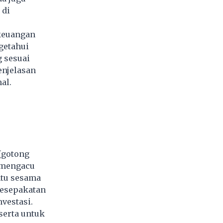
 di
 keuangan
getahui
 sesuai
enjelasan
al.
(gotong
u mengacu
ntu sesama
esepakatan
vestasi.
serta untuk