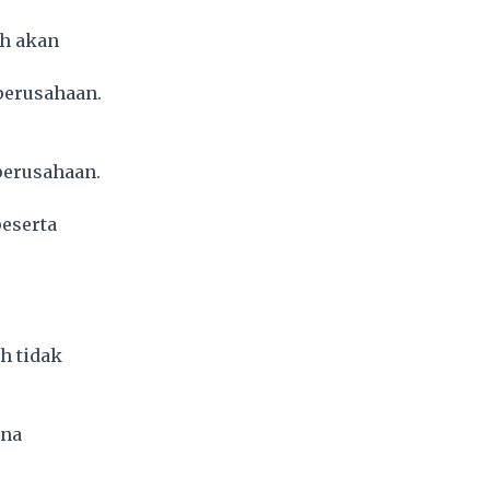
ah akan
perusahaan.
perusahaan.
peserta
h tidak
ana