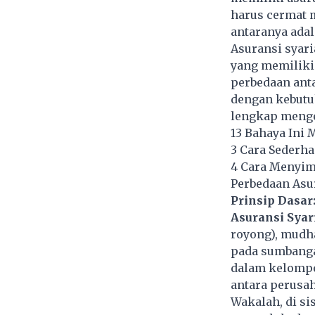
harus cermat m
antaranya adal
Asuransi syar
yang memiliki 
perbedaan ant
dengan kebutuh
lengkap menge
13 Bahaya Ini 
3 Cara Sederh
4 Cara Menyim
Perbedaan Asu
Prinsip Dasar
Asuransi Syar
royong), mudha
pada sumbanga
dalam kelompo
antara perusah
Wakalah, di si