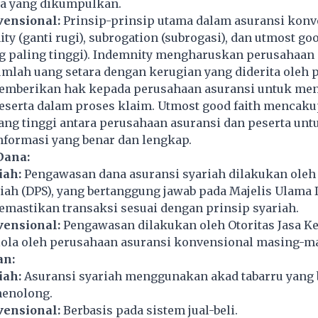
a yang dikumpulkan.
vensional:
Prinsip-prinsip utama dalam asuransi konv
ty (ganti rugi), subrogation (subrogasi), dan utmost goo
ng paling tinggi). Indemnity mengharuskan perusahaan
lah uang setara dengan kerugian yang diderita oleh p
emberikan hak kepada perusahaan asuransi untuk me
peserta dalam proses klaim. Utmost good faith mencaku
ng tinggi antara perusahaan asuransi dan peserta unt
formasi yang benar dan lengkap.
Dana:
iah:
Pengawasan dana asuransi syariah dilakukan ole
ah (DPS), yang bertanggung jawab pada Majelis Ulama 
mastikan transaksi sesuai dengan prinsip syariah.
vensional:
Pengawasan dilakukan oleh Otoritas Jasa K
elola oleh perusahaan asuransi konvensional masing-m
an:
iah:
Asuransi syariah menggunakan akad tabarru yang 
menolong.
vensional:
Berbasis pada sistem jual-beli.