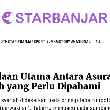
OUTHSTAR
#BANJARSPORT
#UMKMSTORY
#NASIONAL
ALL
daan Utama Antara Asura
h yang Perlu Dipahami
 syariah didasarkan pada prinsip tabarru (got
(perwakilan). Tabarru mengacu pada sumbanga