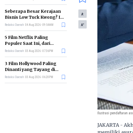
Membelinya
Seberapa Besar Kerajaan
-
A
Bisnis Low Tuck Kwong? Ini
Pohon Usaha Pemilik BYAN
+
A
Redaksi Daerah
04 Aug 2026 - 09:54AM
5 Film Netflix Paling
Populer Saat Ini, dari
Thriller hingga Drama Seru
Redaksi Daerah
03 Aug 2026 - 07:36PM
3 Film Hollywood Paling
Dinanti yang Tayang di
Bioskop Agustus 2026
Redaksi Daerah
03 Aug 2026 - 06:20PM
Ilustrasi pendaftaran as
JAKARTA - Akhi
memiliki asur