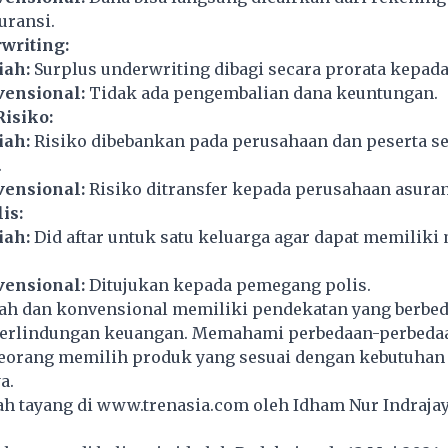
uransi.
writing:
iah:
Surplus underwriting dibagi secara prorata kepada
vensional:
Tidak ada pengembalian dana keuntungan.
isiko:
iah:
Risiko dibebankan pada perusahaan dan peserta s
.
vensional:
Risiko ditransfer kepada perusahaan asuran
is:
iah:
Did aftar untuk satu keluarga agar dapat memiliki
vensional:
Ditujukan kepada pemegang polis.
iah dan konvensional memiliki pendekatan yang berbe
rlindungan keuangan. Memahami perbedaan-perbedaan
orang memilih produk yang sesuai dengan kebutuhan s
a.
lah tayang di
www.trenasia.com
oleh Idham Nur Indrajay