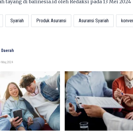
lah tayang di
balinesia.id
oleh Redaksi pada 13 Mei 202
Syariah
Produk Asuransi
Asuransi Syariah
konven
 Daerah
 May, 2024