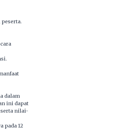
 peserta.
ecara
si.
 manfaat
da dalam
 ini dapat
erta nilai-
a pada 12