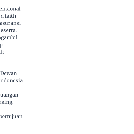
ensional
d faith
 asuransi
eserta.
ngambil
p
uk
h Dewan
Indonesia
euangan
asing.
bertujuan