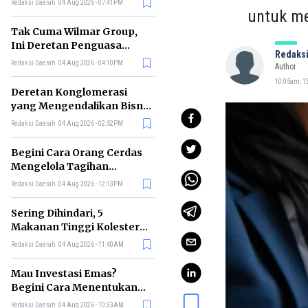
Redaksi Daerah
04 Aug 2026 - 07:41PM
untuk m
Tak Cuma Wilmar Group,
Ini Deretan Penguasa
Redaksi
Bisnis Beras di Indonesia
Redaksi Daerah
04 Aug 2026 - 04:10PM
Author
10:05am, 13
Deretan Konglomerasi
yang Mengendalikan Bisnis
Media Nasional, Siapa Saja?
Redaksi Daerah
04 Aug 2026 - 02:52PM
Begini Cara Orang Cerdas
Mengelola Tagihan
Bulanan agar Bebas Telat
Redaksi Daerah
04 Aug 2026 - 12:13PM
Bayar
Sering Dihindari, 5
Makanan Tinggi Kolesterol
Ini Ternyata Menyehatkan
Redaksi Daerah
04 Aug 2026 - 11:40AM
Tubuh
Mau Investasi Emas?
Begini Cara Menentukan
Waktu Terbaik untuk
Redaksi Daerah
04 Aug 2026 - 10:33AM