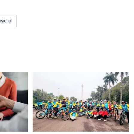
4
sional