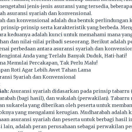
engetahui jenis-jenis asuransi yang tersedia, beberapa
ah asuransi syariah dan konvensional.
iah dan konvensional adalah dua bentuk perlindungan
prinsip-prinsip serta karakteristik yang berbeda. Men
ara keduanya adalah kunci untuk memahami mana yang
an dan nilai-nilai pribadi seseorang. Berikut adalah p
nai perbedaan antara asuransi syariah dan konvension
Mengintai Anda yang Terlalu Banyak Duduk, Hati-hati!
ana Memulai Percakapan, Tak Perlu Malu!
pan Roti Agar Lebih Awet Tahan Lama
ransi Syariah dan Konvensional
:
iah:
Asuransi syariah didasarkan pada prinsip tabarru 
rabah (bagi hasil), dan wakalah (perwakilan). Tabarr
n sukarela yang diberikan oleh peserta untuk memba
knya yang mengalami kerugian. Mudharabah adalah k
aan asuransi syariah dan peserta untuk berbagi hasil in
si lain, adalah peran perusahaan sebagai perwakilan pe