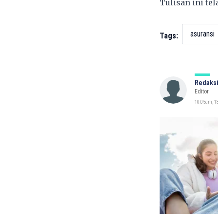
Tulisan ini te
asuransi
Tags:
Redaksi
Editor
10:05am, 13