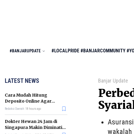
#LOCALPRIDE
#BANJARCOMMUNITY
#Y
#BANJARUPDATE
LATEST NEWS
Banjar Update
Perbe
Cara Mudah Hitung
Deposito Online Agar
Syaria
Untung dalam Jangka
Redaksi Daerah
18 hours ago
Panjang
Asuransi
Dokter Hewan 24 Jam di
Singapura Makin Diminati,
wakalah 
Ini Alasannya