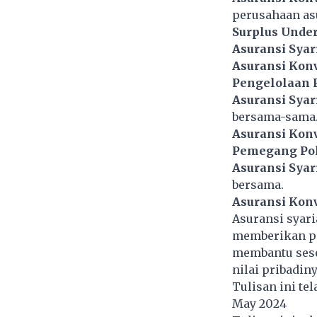
perusahaan as
Surplus Under
Asuransi Syar
Asuransi Kon
Pengelolaan R
Asuransi Syar
bersama-sama
Asuransi Kon
Pemegang Pol
Asuransi Syar
bersama.
Asuransi Kon
Asuransi syar
memberikan pe
membantu sese
nilai pribadiny
Tulisan ini te
May 2024