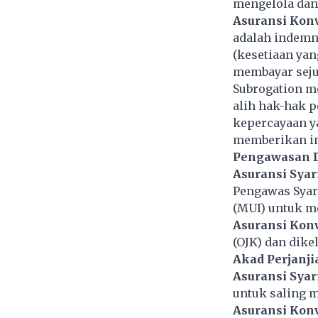
mengelola dan
Asuransi Kon
adalah indemni
(kesetiaan ya
membayar sejum
Subrogation m
alih hak-hak 
kepercayaan ya
memberikan in
Pengawasan 
Asuransi Syar
Pengawas Syari
(MUI) untuk me
Asuransi Kon
(OJK) dan dik
Akad Perjanji
Asuransi Syar
untuk saling 
Asuransi Kon