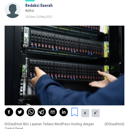
Redaksi Daerah
Author
10:05am, 26 May, 2025
-
+
A
A
IDCloudHost Rilis Layanan Terbaru WordPress Hosting dengan
(IDCloudHost)
Control Panel