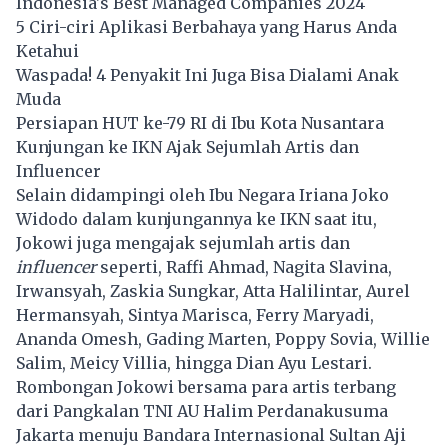
Indonesia's Best Managed Companies 2024
5 Ciri-ciri Aplikasi Berbahaya yang Harus Anda
Ketahui
Waspada! 4 Penyakit Ini Juga Bisa Dialami Anak
Muda
Persiapan HUT ke-79 RI di Ibu Kota Nusantara
Kunjungan ke IKN Ajak Sejumlah Artis dan
Influencer
Selain didampingi oleh Ibu Negara Iriana Joko
Widodo dalam kunjungannya ke IKN saat itu,
Jokowi juga mengajak sejumlah artis dan
influencer
seperti, Raffi Ahmad, Nagita Slavina,
Irwansyah, Zaskia Sungkar, Atta Halilintar, Aurel
Hermansyah, Sintya Marisca, Ferry Maryadi,
Ananda Omesh, Gading Marten, Poppy Sovia, Willie
Salim, Meicy Villia, hingga Dian Ayu Lestari.
Rombongan Jokowi bersama para artis terbang
dari Pangkalan TNI AU Halim Perdanakusuma
Jakarta menuju Bandara Internasional Sultan Aji