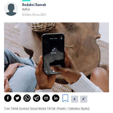
Redaksi Daerah
Author
02:06pm, 24 Jun, 2024
-
+
A
A
Tren Tiktok Ilustrasi Sosial Media TikTok
(Pexels / Cottonbro Studio)