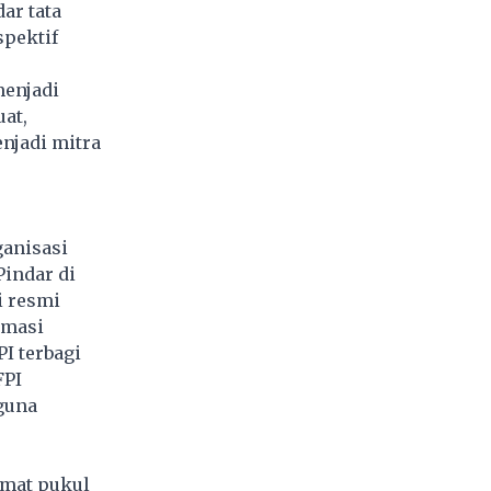
ar tata
spektif
menjadi
at,
njadi mitra
ganisasi
Pindar di
i resmi
rmasi
PI terbagi
FPI
guna
umat pukul