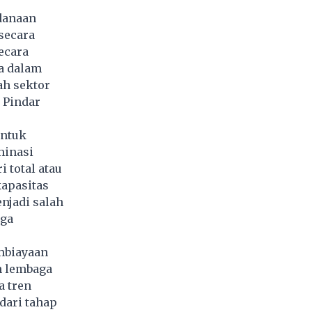
ndanaan
secara
ecara
da dalam
ah sektor
 Pindar
untuk
minasi
 total atau
kapasitas
enjadi salah
uga
mbiayaan
n lembaga
a tren
dari tahap