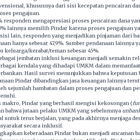
ensional, khususnya dari sisi kecepatan pencairan da
ses pengajuan.
% responden mengapresiasi proses pencairan dana yan
3% lainnya memilih Pindar karena proses pengajuan ya
sisi lain, responden yang menjadikan pinjaman dari ba
aan hanya sebesar 47,9%. Sumber pendanaan lainnya y
u keluarga/kerabat/teman sebesar 45%.
ebagai jembatan inklusi keuangan menjadi semakin rel
 berbagai kendala yang dihadapi UMKM dalam memanfaa
rbankan. Hasil survei menunjukkan bahwa keputusa
naan Pindar dibandingkan jasa keuangan lainnya teru
leh sejumlah hambatan dalam proses pengajuan dan pe
enuhi.
 makro, Pindar yang berhasil mengisi kekosongan (
fu
an bahwa jutaan pelaku UMKM yang sebelumnya
unban
 untuk terus berjalan, yang pada akhirnya menjaga de
yarakat secara inklusif.
gkapkan keberadaan Pindar bukan menjadi ancaman bag