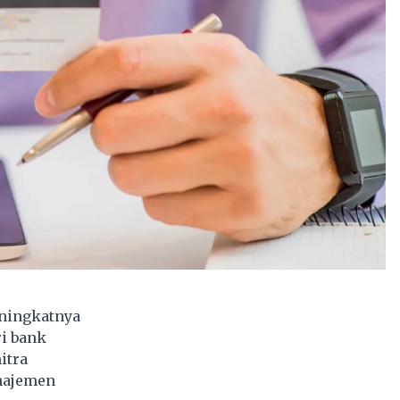
eningkatnya
i bank
itra
anajemen