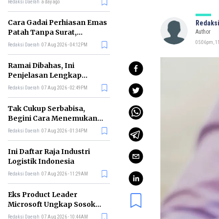
Redaksi Daerah
a day ago
Cara Gadai Perhiasan Emas
Redaksi
Patah Tanpa Surat,
Author
Ternyata Tetap Bisa!
05:06pm, 1
Redaksi Daerah
07 Aug 2026 - 04:12PM
Ramai Dibahas, Ini
Penjelasan Lengkap
tentang Konsep Kabinet
Redaksi Daerah
07 Aug 2026 - 02:49PM
Bayangan
Tak Cukup Serbabisa,
Begini Cara Menemukan
'Spike' agar CV Dilirik HR
Redaksi Daerah
07 Aug 2026 - 01:34PM
Ini Daftar Raja Industri
Logistik Indonesia
Redaksi Daerah
07 Aug 2026 - 11:29AM
Eks Product Leader
Microsoft Ungkap Sosok
yang Paling Cocok
Redaksi Daerah
07 Aug 2026 - 10:44AM