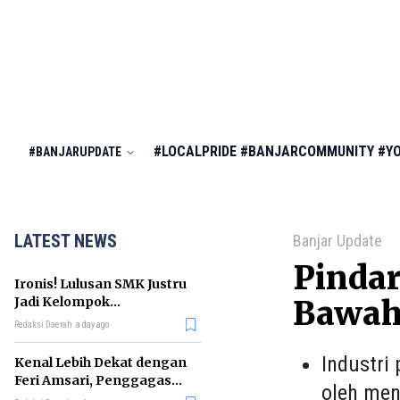
#LOCALPRIDE
#BANJARCOMMUNITY
#Y
#BANJARUPDATE
LATEST NEWS
Banjar Update
Pindar
Ironis! Lulusan SMK Justru
Jadi Kelompok
Bawah
Pengangguran Terbanyak
Redaksi Daerah
a day ago
di RI
Industri
Kenal Lebih Dekat dengan
Feri Amsari, Penggagas
oleh men
Kabinet Bayangan