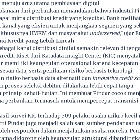
 menuju arus utama pembiayaan digital.
danaan dari perbankan menandakan bahwa industri Pi
gai mitra distribusi kredit yang kredibel. Bank meliha
i kanal yang eﬁsien untuk menjangkau segmen yang s
h, khususnya UMKM dan masyarakat
underserved
,” ujar E
usi Kredit yang Lebih Lincah
ebagai kanal distribusi dinilai semakin relevan di teng
edit. Riset dari Katadata Insight Center (KIC) menyat
ar memiliki keunggulan operasional karena kecepatan 
sesan data, serta penilaian risiko berbasis teknologi.
n risiko berbasis data alternatif dan
innovative credit s
proses seleksi debitur dilakukan lebih cepat tanpa
prinsip kehati-hatian. Ini membuat Pindar cocok menj
a perbankan, termasuk untuk mempercepat transmisi 
asil survei KIC terhadap 309 pelaku usaha mikro keci
tri Pindar juga menjadi salah satu sumber pendanaan 
oleh responden dalam menjalankan usaha mereka. Pem
rutama didorong oleh keunggulan struktural dibandingk