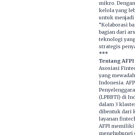
mikro. Dengan 
kelola yang leb
untuk menjadi 
“Kolaborasi ba
bagian dari ar
teknologi yang
strategis penya
***
Tentang AFPI
Asosiasi Fint
yang mewadahi 
Indonesia. AFP
Penyelenggara
(LPBBTI) di In
dalam 3 klaste
dibentuk dari
layanan finte
AFPI memiliki
menghubungi ca