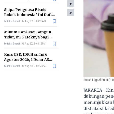
Memimpin di Era AI
-
A
Siapa Penguasa Bisnis
+
A
Rokok Indonesia? Ini Daftar
Perusahaan Terbesarnya
Redaksi Daerah
07 Aug 2026 - 09:25AM
Minum Kopi Usai Bangun
Tidur, Ini 6 Efeknya bagi
Kesehatan Tubuh
Redaksi Daerah
06 Aug 2026 - 08:15PM
Kurs USD/IDR Hari Ini 6
Agustus 2026, 1 Dolar AS
Kini Berapa Rupiah?
Redaksi Daerah
06 Aug 2026 - 07:56PM
Bukan Lagi Alternatif, P
JAKARTA - Kine
dukungan pend
menunjukkan b
distribusi kre