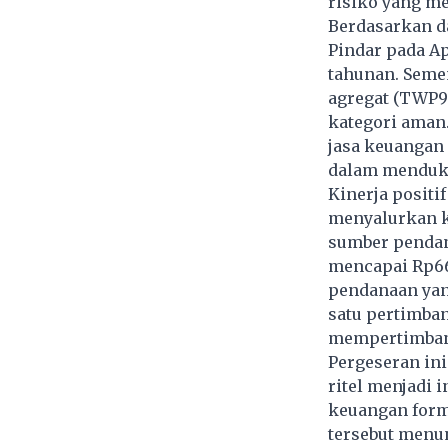
risiko yang me
Berdasarkan da
Pindar pada Ap
tahunan. Semen
agregat (TWP90
kategori aman
jasa keuangan
dalam menduku
Kinerja positi
menyalurkan k
sumber pendana
mencapai Rp66,
pendanaan yang
satu pertimba
mempertimbangk
Pergeseran in
ritel menjadi 
keuangan form
tersebut menu