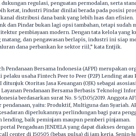
dukungan regulasi, penguatan permodalan, serta stand
ih ketat, industri Pindar dinilai berada pada posisi pro
kanal distribusi dana bank yang lebih luas dan eﬁsien.
nk dan Pindar bukan lagi opsi tambahan, tetapi sudah 
sitektur pembiayaan modern. Dengan tata kelola yang ku
 matang, dan pengawasan berlapis, industri ini siap me
luran dana perbankan ke sektor riil,” kata Entjik.
ech Pendanaan Bersama Indonesia (AFPI) merupakan or
pelaku usaha Fintech Peer to Peer (P2P) Lending atau 
I ditunjuk Otoritas Jasa Keuangan (OJK) sebagai asosias
 Layanan Pendanaan Bersama Berbasis Teknologi Info
donesia berdasarkan surat No. S-5/D.05/2019. Anggota AF
r pendanaan, yaitu: Produktif, Multiguna dan Syariah. A
 kesadaran diperlukannya perlindungan bagi para peng
ch lending, baik peminjam maupun pemberi pinjaman.
 portal Pengaduan JENDELA yang dapat diakses dengan
ll center di 150505 (bebas pulsa) di jam kerja, Senin-J