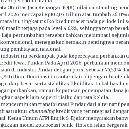
njadi perhatian utama.
ta Otoritas Jasa Keuangan (OJK), nilai outstanding pe
ril 2026 mencapai Rp102,07 triliun atau tumbuh 26,11% 
tara itu, tingkat risiko kredit macet pada periode ini s
) masih terjaga pada level 4,62%, sehingga tetap bera
. Laju pertumbuhan tersebut bahkan melampaui sejuml
 konvensional, menegaskan semakin pentingnya peran
ng pembiayaan nasional.
f industri ini berdampak pada kepercayaan perbankan 
redit lewat Pindar. Pada April 2026, perbankan mendo
an di industri Pindar dengan porsi sebesar 75,59% dari
25 triliun. Dominasi ini antara lain dipengaruhi oleh 
 cukup besar serta stabilitas likuiditas. Imbal hasil m
ngan perbankan, namun keputusan penempatan dana j
an aspek lain seperti risiko dan tata kelola.
i mencerminkan transformasi Pindar dari alternatif pe
infrastruktur
channeling
kredit yang terintegrasi denga
al. Ketua Umum AFPI Entjik S. Djafar menyatakan bahw
njukkan model kolaborasi bank–ﬁntech telah bergerak 