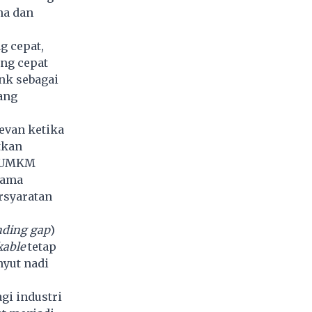
na dan
g cepat,
ng cepat
nk sebagai
ang
evan ketika
tkan
n UMKM
tama
rsyaratan
nding gap
)
kable
tetap
nyut nadi
i industri