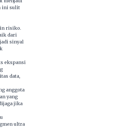
at menjadi
ini sulit
n risiko.
aik dari
adi sinyal
ik
ks ekspansi
ng
tas data,
ng anggota
han yang
ijaga jika
tu
gmen ultra