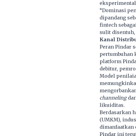
eksperimental
“Dominasi pen
dipandang seba
ﬁntech sebaga
sulit disentu
Kanal Distrib
Peran Pindar s
pertumbuhan kr
platform Pind
debitur, pemro
Model penilaia
memungkinkan 
mengorbankan 
channeling
dan
likuiditas.
Berdasarkan h
(UMKM), indus
dimanfaatkan 
Pindar ini te