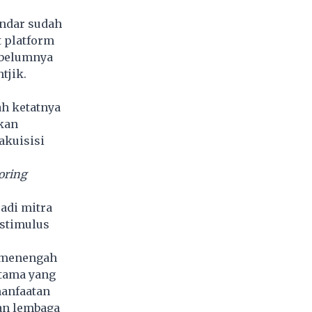
ndar sudah
t platform
ebelumnya
ntjik.
ah ketatnya
akan
akuisisi
coring
adi mitra
stimulus
l menengah
utama yang
anfaatan
an lembaga