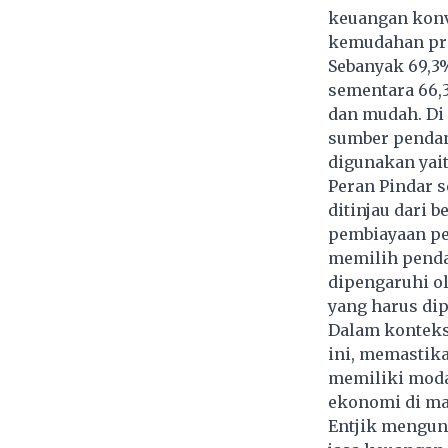
keuangan konv
kemudahan pro
Sebanyak 69,3
sementara 66,
dan mudah. Di 
sumber pendan
digunakan yait
Peran Pindar s
ditinjau dari
pembiayaan pe
memilih penda
dipengaruhi o
yang harus dip
Dalam konteks
ini, memastik
memiliki modal
ekonomi di mas
Entjik mengun