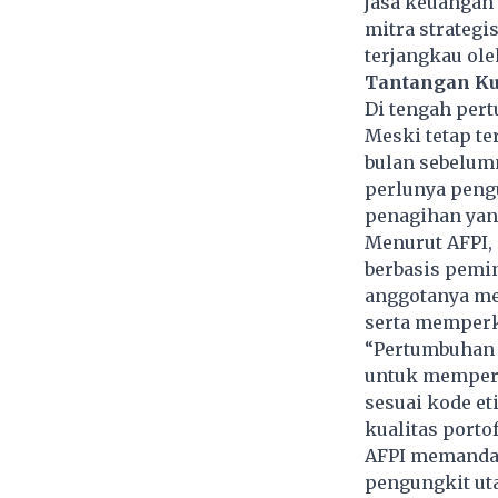
jasa keuangan 
mitra strategi
terjangkau ol
Tantangan Ku
Di tengah pert
Meski tetap te
bulan sebelumn
perlunya pengu
penagihan yang
Menurut AFPI, 
berbasis pemi
anggotanya me
serta memper
“Pertumbuhan 
untuk mempe
sesuai kode et
kualitas portof
AFPI memandan
pengungkit ut