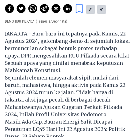
-
+
A
A
DEMO RUU PILKADA
(TrenAsia/Debrinata)
JAKARTA - Baru-baru ini tepatnya pada Kamis, 22
Agustus 2024, gelombang demo di sejumlah lokasi
bermunculan sebagai bentuk protes terhadap
upaya DPR mengesahkan RUU Pilkada secara kilat.
Sebuah upaya yang dinilai menabrak keputusan
Mahkamah Konstitusi.
Sejumlah elemen masyarakat sipil, mulai dari
buruh, mahasiswa, hingga aktivis pada Kamis 22
Agustus 2024 turun ke jalan. Tidak hanya di
Jakarta, aksi juga pecah di berbagai daerah.
Mahasiswanya Ajukan Gugatan Terkait Pilkada
2024, Inilah Profil Universitas Podomoro
Masih Ada Gap, Bauran Energi Sulit Dicapai
Penutupan LQ45 Hari Ini 22 Agustus 2024: Politik
Panas, 33 Saham Rontok