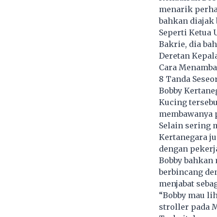
menarik perhat
bahkan diajak 
Seperti Ketua
Bakrie, dia b
Deretan Kepal
Cara Menambah 
8 Tanda Seseo
Bobby Kertane
Kucing tersebu
membawanya pu
Selain sering
Kertanegara j
dengan pekerj
Bobby bahkan m
berbincang de
menjabat sebag
“Bobby mau lih
stroller pada 