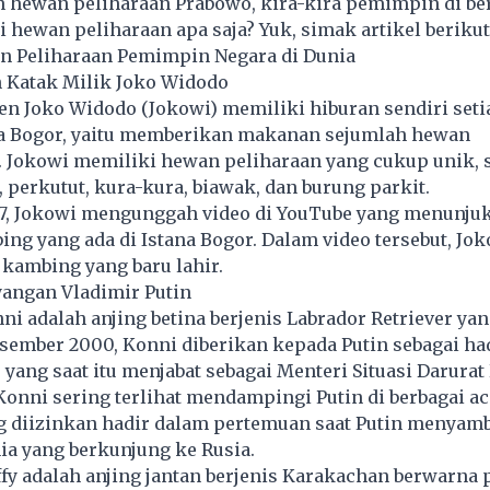
n hewan peliharaan Prabowo, kira-kira pemimpin di be
ki
hewan peliharaan
apa saja? Yuk, simak artikel berikut
n Peliharaan Pemimpin Negara di Dunia
n Katak Milik Joko Widodo
n Joko Widodo (Jokowi) memiliki hiburan sendiri seti
na Bogor, yaitu memberikan makanan sejumlah hewan
. Jokowi memiliki hewan peliharaan yang cukup unik, s
, perkutut, kura-kura, biawak, dan burung parkit.
17, Jokowi mengunggah video di YouTube yang menunju
g yang ada di Istana Bogor. Dalam video tersebut, Jo
kambing yang baru lahir.
yangan Vladimir Putin
ni adalah anjing betina berjenis Labrador Retriever ya
sember 2000, Konni diberikan kepada Putin sebagai ha
 yang saat itu menjabat sebagai Menteri Situasi Darurat 
, Konni sering terlihat mendampingi Putin di berbagai a
 diizinkan hadir dalam pertemuan saat Putin menyamb
a yang berkunjung ke Rusia.
fy adalah anjing jantan berjenis Karakachan berwarna 