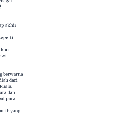
rbagai
!
ap akhir
eperti
kkan
kowi
ng berwarna
diah dari
Rusia.
cara dan
ut para
putih yang