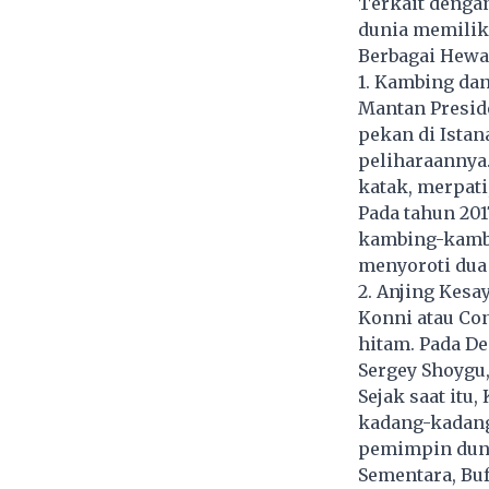
Terkait denga
dunia memili
Berbagai Hewa
1. Kambing da
Mantan Preside
pekan di Ista
peliharaannya
katak, merpati
Pada tahun 20
kambing-kambin
menyoroti dua 
2. Anjing Kesa
Konni atau Con
hitam. Pada De
Sergey Shoygu,
Sejak saat itu
kadang-kadang
pemimpin duni
Sementara, Buf