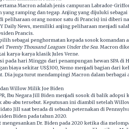
pertama Macron adalah jenis campuran Labrador-Griffo
 yang ramping dan tegap. Anjing yang dijuluki sebagai 
i peliharaan orang nomor satu di Prancis) ini diberi 
NY Daily News, memiliki anjing peliharaan menjadi sala
esiden Prancis.
ilih sebagai penghormatan kepada sosok komandan 
vel
Twenty Thousand Leagues Under the Sea
. Macron dik
i karya-karya klasik Jules Verne.
psi pada hari Minggu dari penampungan hewan SPA di H
ngan biaya sekitar US$300, Nemo menjadi bagian dari k
t. Dia juga turut mendampingi Macron dalam berbagai 
dan Willow Milik Joe Biden
PR, Ibu Negara Jill Biden menjadi sosok di balik adopsi 
 abu-abu tersebut. Keputusan ini diambil setelah Willo
ato Jill saat berada di sebuah peternakan di Pennsylv
iden Biden pada tahun 2020.
t mengesankan Dr. Biden pada 2020 ketika dia melompa