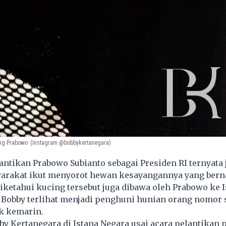
ng Prabowo
(Instagram @bobbykertanegara)
ntikan Prabowo Subianto sebagai Presiden RI ternyata 
rakat ikut menyorot hewan kesayangannya yang ber
iketahui kucing tersebut juga dibawa oleh Prabowo ke I
Bobby terlihat menjadi penghuni hunian orang nomor s
k kemarin.
y Kertanegara di Istana Negara usai acara pelantikan 