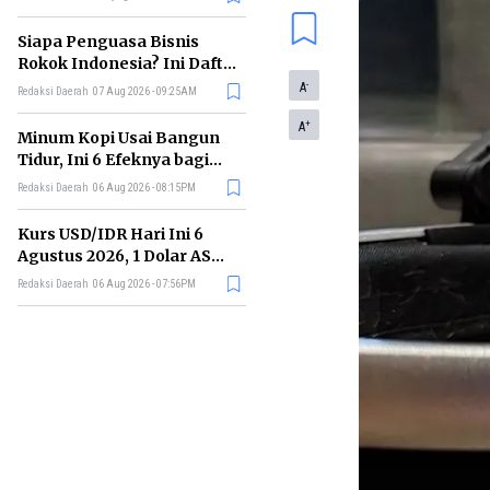
Memimpin di Era AI
Siapa Penguasa Bisnis
Rokok Indonesia? Ini Daftar
Perusahaan Terbesarnya
-
A
Redaksi Daerah
07 Aug 2026 - 09:25AM
+
A
Minum Kopi Usai Bangun
Tidur, Ini 6 Efeknya bagi
Kesehatan Tubuh
Redaksi Daerah
06 Aug 2026 - 08:15PM
Kurs USD/IDR Hari Ini 6
Agustus 2026, 1 Dolar AS
Kini Berapa Rupiah?
Redaksi Daerah
06 Aug 2026 - 07:56PM