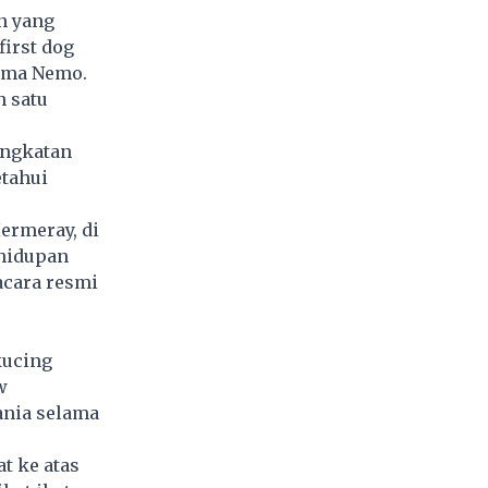
n yang
first dog
nama Nemo.
h satu
angkatan
etahui
ermeray, di
ehidupan
acara resmi
kucing
w
ania selama
t ke atas