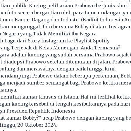
ian publik. Kucing peliharaan Prabowo berjenis short 
berfoto secara bergantian oleh para tamu undangan yan
 Umum Kamar Dagang dan Industri (Kadin) Indonesia An
ahkan mengunggah foto bersama Bobby di akun Instagra
a Negara yang Tidak Memiliki Ibu Negara
Lagu dari Story Instagram ke Playlist Spotify
rang Terjebak di Kelas Menengah, Anda Termasuk?
gara adalah kucing yang sudah bersama Prabowo sejak 
t diadopsi Prabowo setelah ditemukan di jalan.
Prabow
lang dan merawatnya dengan baik hingga kini.
 mendampingi Prabowo dalam beberapa pertemuan, Bob
uga menjadi sumber semangat bagi Prabowo ketika mera
aannya.
emiliki kamar khusus di Istana. Hal ini terlihat keti
ngan kucing tersebut di tengah kesibukannya pada hari
ai Presiden Republik Indonesia
at kamar Bobby?” ucap Prabowo dengan kucing yang ber
Minggu, 20 Oktober 2024.