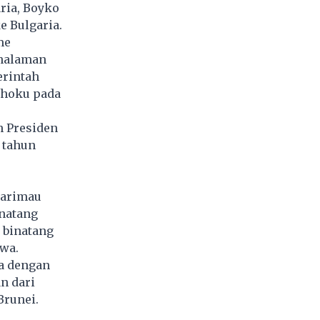
aria, Boyko
e Bulgaria.
me
 halaman
erintah
ohoku pada
h Presiden
 tahun
harimau
inatang
 binatang
twa.
ra dengan
n dari
Brunei.