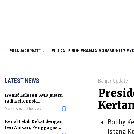
#LOCALPRIDE
#BANJARCOMMUNITY
#Y
#BANJARUPDATE
LATEST NEWS
Banjar Update
Presi
Ironis! Lulusan SMK Justru
Jadi Kelompok
Kertan
Pengangguran Terbanyak
Redaksi Daerah
15 hours ago
di RI
Bobby Ke
Kenal Lebih Dekat dengan
Feri Amsari, Penggagas
Istana K
Kabinet Bayangan