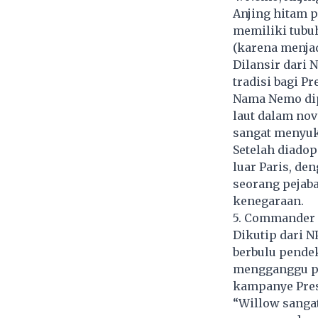
Anjing hitam 
memiliki tubuh
(karena menjad
Dilansir dari 
tradisi bagi Pr
Nama Nemo dip
laut dalam no
sangat menyuka
Setelah diado
luar Paris, de
seorang pejaba
kenegaraan.
5. Commander 
Dikutip dari N
berbulu pendek
mengganggu pid
kampanye Pres
“Willow sanga