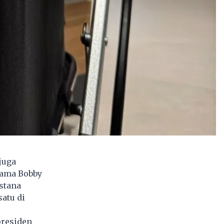
juga
nama Bobby
stana
atu di
presiden