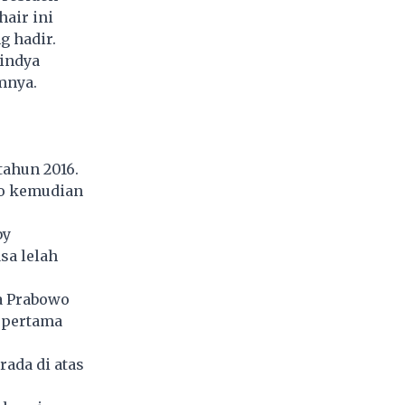
hair ini
g hadir.
indya
mnya.
tahun 2016.
o
kemudian
by
sa lelah
ka Prabowo
 pertama
ada di atas