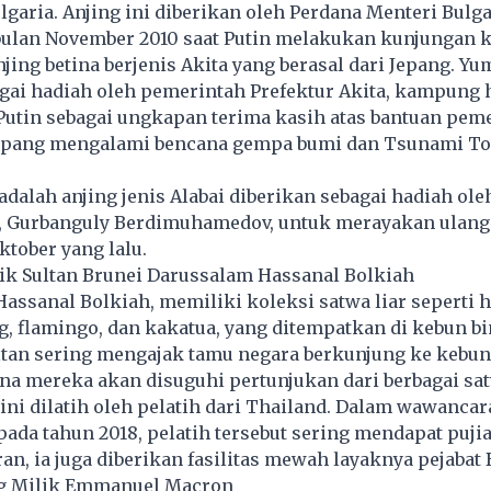
ulgaria. Anjing ini diberikan oleh Perdana Menteri Bulg
bulan November 2010 saat Putin melakukan kunjungan k
jing betina berjenis Akita yang berasal dari Jepang. Yu
agai hadiah oleh pemerintah Prefektur Akita, kampung
Putin sebagai ungkapan terima kasih atas bantuan pem
Jepang mengalami bencana gempa bumi dan Tsunami T
adalah anjing jenis Alabai diberikan sebagai hadiah ole
 Gurbanguly Berdimuhamedov, untuk merayakan ulang
ktober yang lalu.
ik Sultan Brunei Darussalam Hassanal Bolkiah
Hassanal Bolkiah, memiliki koleksi satwa liar seperti 
g, flamingo, dan kakatua, yang ditempatkan di kebun b
ltan sering mengajak tamu negara berkunjung ke kebun
ana mereka akan disuguhi pertunjukan dari berbagai sa
ni dilatih oleh pelatih dari Thailand. Dalam wawanca
ada tahun 2018, pelatih tersebut sering mendapat pujia
ran, ia juga diberikan fasilitas mewah layaknya pejabat 
ng Milik Emmanuel Macron