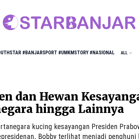
OUTHSTAR
#BANJARSPORT
#UMKMSTORY
#NASIONAL
ALL
den dan Hewan Kesayanga
egara hingga Lainnya
rtanegara kucing kesayangan Presiden Prabo
epresidenan. Bobby terlihat menjadi penghuni