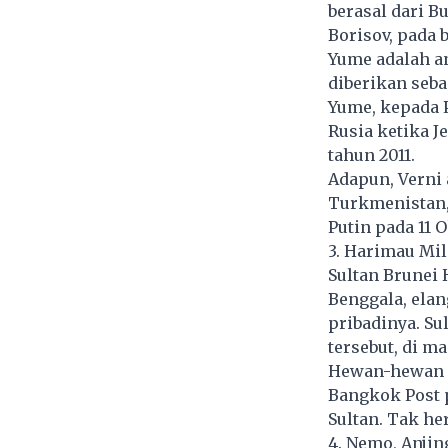
berasal dari B
Borisov, pada 
Yume adalah an
diberikan seb
Yume, kepada 
Rusia ketika 
tahun 2011.
Adapun, Verni 
Turkmenistan,
Putin pada 11 O
3. Harimau Mil
Sultan Brunei 
Benggala, elan
pribadinya. Su
tersebut, di m
Hewan-hewan i
Bangkok Post p
Sultan. Tak he
4. Nemo, Anji