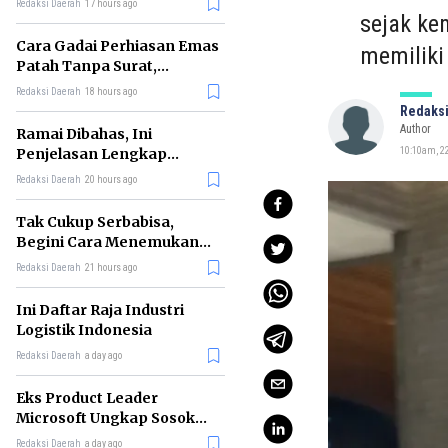
Redaksi Daerah
17 hours ago
sejak ke
Cara Gadai Perhiasan Emas
memiliki
Patah Tanpa Surat,
Ternyata Tetap Bisa!
Redaksi Daerah
18 hours ago
Redaksi
Author
Ramai Dibahas, Ini
Penjelasan Lengkap
10:10am, 22
tentang Konsep Kabinet
Redaksi Daerah
20 hours ago
Bayangan
Tak Cukup Serbabisa,
Begini Cara Menemukan
'Spike' agar CV Dilirik HR
Redaksi Daerah
21 hours ago
Ini Daftar Raja Industri
Logistik Indonesia
Redaksi Daerah
a day ago
Eks Product Leader
Microsoft Ungkap Sosok
yang Paling Cocok
Redaksi Daerah
a day ago