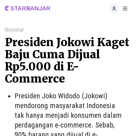
Home
Toggl
Nasional
Presiden Jokowi Kaget
Baju Cuma Dijual
Rp5.000 di E-
Commerce
Presiden Joko Widodo (Jokowi)
mendorong masyarakat Indonesia
tak hanya menjadi konsumen dalam
perdagangan e-commerce. Sebab,
90% barang yang dijual di e-