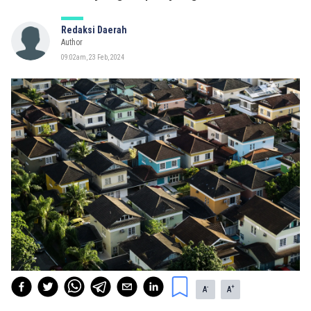
Redaksi Daerah
Author
09:02am, 23 Feb, 2024
-
+
A
A