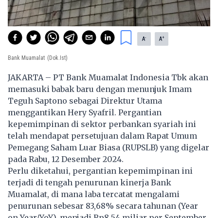
-
+
A
A
Bank Muamalat
(Dok.Ist)
JAKARTA – PT Bank Muamalat Indonesia Tbk akan
memasuki babak baru dengan menunjuk Imam
Teguh Saptono sebagai Direktur Utama
menggantikan Hery Syafril. Pergantian
kepemimpinan di sektor perbankan syariah ini
telah mendapat persetujuan dalam Rapat Umum
Pemegang Saham Luar Biasa (RUPSLB) yang digelar
pada Rabu, 12 Desember 2024.
Perlu diketahui, pergantian kepemimpinan ini
terjadi di tengah penurunan kinerja Bank
Muamalat, di mana laba tercatat mengalami
penurunan sebesar 83,68% secara tahunan (Year
on Year/YoY), menjadi Rp8,54 miliar per September