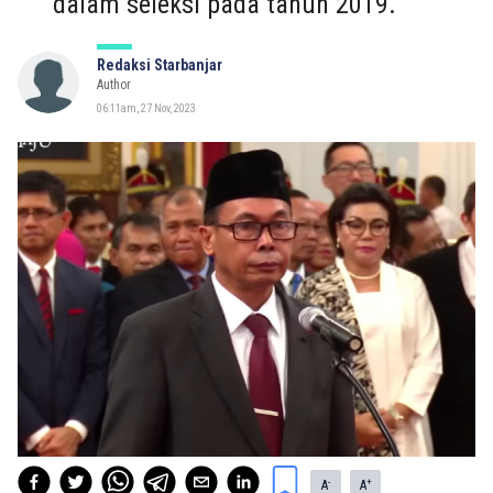
dalam seleksi pada tahun 2019.
Redaksi Starbanjar
Author
06:11am, 27 Nov, 2023
-
+
A
A