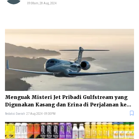
09:08am, 28 Aug, 2024
Menguak Misteri Jet Pribadi Gulfstream yang
Digunakan Kasang dan Erina di Perjalanan ke
Amerika
Redaksi Daerah
27 Aug 2024 - 09:30PM