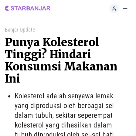
Home
Toggl
Banjar Update
Punya Kolesterol
Tinggi? Hindari
Konsumsi Makanan
Ini
Kolesterol adalah senyawa lemak
yang diproduksi oleh berbagai sel
dalam tubuh, sekitar seperempat
kolesterol yang dihasilkan dalam
tubuh diproduksi oleh sel-sel hati.