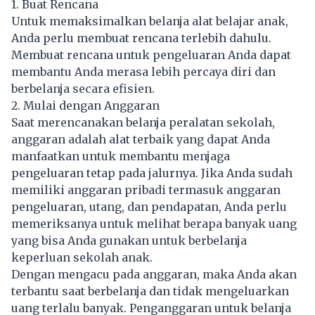
1. Buat Rencana
Untuk memaksimalkan belanja alat belajar anak,
Anda perlu membuat rencana terlebih dahulu.
Membuat rencana untuk pengeluaran Anda dapat
membantu Anda merasa lebih percaya diri dan
berbelanja secara efisien.
2. Mulai dengan Anggaran
Saat merencanakan belanja peralatan sekolah,
anggaran adalah alat terbaik yang dapat Anda
manfaatkan untuk membantu menjaga
pengeluaran tetap pada jalurnya. Jika Anda sudah
memiliki anggaran pribadi termasuk anggaran
pengeluaran, utang, dan pendapatan, Anda perlu
memeriksanya untuk melihat berapa banyak uang
yang bisa Anda gunakan untuk berbelanja
keperluan sekolah anak.
Dengan mengacu pada anggaran, maka Anda akan
terbantu saat berbelanja dan tidak mengeluarkan
uang terlalu banyak. Penganggaran untuk belanja