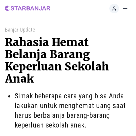
Home
Toggl
Banjar Update
Rahasia Hemat
Belanja Barang
Keperluan Sekolah
Anak
Simak beberapa cara yang bisa Anda
lakukan untuk menghemat uang saat
harus berbalanja barang-barang
keperluan sekolah anak.