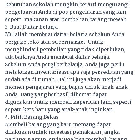
kebutuhan sekolah mungkin berarti mengurangi
pengeluaran Anda di pos pengeluaran yang lain
seperti makanan atau pembelian barang mewah.
3. Buat Daftar Belanja
Mulailah membuat daftar belanja sebelum Anda
pergi ke toko atau supermarket. Untuk
menghindari pembelian yang tidak diperlukan,
ada baiknya Anda membuat daftar belanja.
Sebelum Anda pergi berbelanja, Anda juga perlu
melakukan inventarisasi apa saja persediaan yang
sudah ada di rumah. Hal ini juga akan menjadi
momen pengajaran yang bagus untuk anak-anak
Anda. Uang yang berhasil dihemat dapat
digunakan untuk membeli keperluan lain, seperti
sepatu kets baru yang anak-anak inginkan.
4. Pilih Barang Bekas
Membeli barang yang baru memang dapat
dilakukan untuk investasi pemakaian jangka
panjang. Namun, Anda juga bisa membeli barang