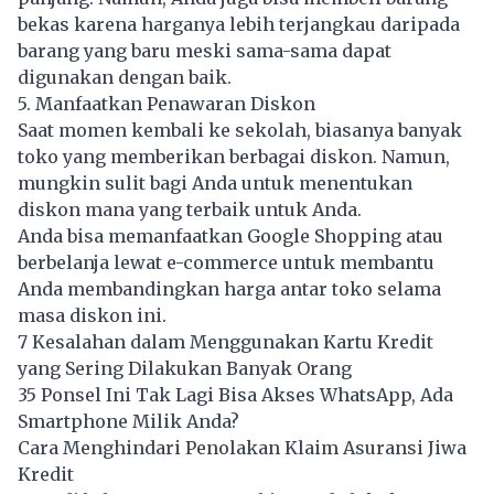
bekas karena harganya lebih terjangkau daripada
barang yang baru meski sama-sama dapat
digunakan dengan baik.
5. Manfaatkan Penawaran Diskon
Saat momen kembali ke sekolah, biasanya banyak
toko yang memberikan berbagai diskon. Namun,
mungkin sulit bagi Anda untuk menentukan
diskon mana yang terbaik untuk Anda.
Anda bisa memanfaatkan Google Shopping atau
berbelanja lewat e-commerce untuk membantu
Anda membandingkan harga antar toko selama
masa diskon ini.
7 Kesalahan dalam Menggunakan Kartu Kredit
yang Sering Dilakukan Banyak Orang
35 Ponsel Ini Tak Lagi Bisa Akses WhatsApp, Ada
Smartphone Milik Anda?
Cara Menghindari Penolakan Klaim Asuransi Jiwa
Kredit