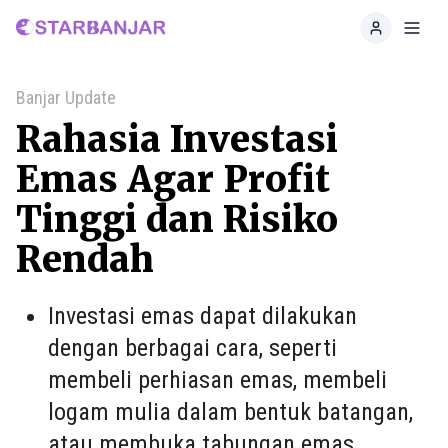
Home
Toggl
Banjar Update
Rahasia Investasi
Emas Agar Profit
Tinggi dan Risiko
Rendah
Investasi emas dapat dilakukan
dengan berbagai cara, seperti
membeli perhiasan emas, membeli
logam mulia dalam bentuk batangan,
atau membuka tabungan emas.