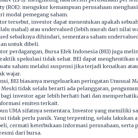
ity (ROE): mengukur kemampuan perusahaan menghasi
ri modal pemegang saham.
ator tersebut, investor dapat menentukan apakah sebua
rlalu mahal) atau undervalued (lebih murah dari nilai wa
ued sebaiknya dihindari, sementara saham undervalued
n untuk dibeli.
tator perdagangan, Bursa Efek Indonesia (BEI) juga meli
praktik spekulasi tidak sehat. BEI dapat menghentikan
atu saham melalui suspensi jika terjadi kenaikan ata
ak wajar.
nsi, BEI biasanya mengeluarkan peringatan Unusual M
. Meski tidak selalu berarti ada pelanggaran, pengum
 bagi investor agar lebih berhati-hati dan memperhatik
formasi emiten terkait.
un UMA sifatnya sementara. Investor yang memiliki 
si tidak perlu panik. Yang terpenting, selalu lakukan a
li, cermati keterbukaan informasi perusahaan, serta 
smi dari bursa.