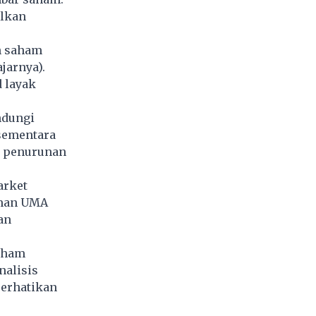
lkan
h saham
jarnya).
 layak
ndungi
 sementara
u penurunan
arket
uman UMA
an
saham
nalisis
perhatikan