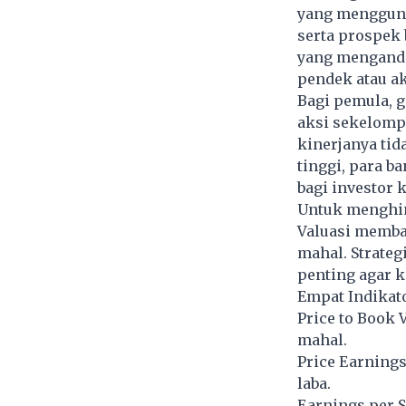
yang mengguna
serta prospek 
yang mengandal
pendek atau ak
Bagi pemula, 
aksi sekelomp
kinerjanya tid
tinggi, para 
bagi investor k
Untuk menghin
Valuasi memba
mahal. Strateg
penting agar k
Empat Indikat
Price to Book 
mahal.
Price Earning
laba.
Earnings per S