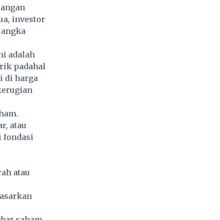
uangan
a, investor
 jangka
ni adalah
rik padahal
i di harga
kerugian
aham.
r, atau
i fondasi
rah atau
dasarkan
mbar saham.