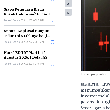
Memimpin di Era AI
-
A
Siapa Penguasa Bisnis
+
A
Rokok Indonesia? Ini Daftar
Perusahaan Terbesarnya
Redaksi Daerah
07 Aug 2026 - 09:25AM
Minum Kopi Usai Bangun
Tidur, Ini 6 Efeknya bagi
Kesehatan Tubuh
Redaksi Daerah
06 Aug 2026 - 08:15PM
Kurs USD/IDR Hari Ini 6
Agustus 2026, 1 Dolar AS
Kini Berapa Rupiah?
Redaksi Daerah
06 Aug 2026 - 07:56PM
Ilustrasi pengamatan IH
JAKARTA - Inv
menumbuhkan a
investor melak
potensi kerugi
Secara garis b