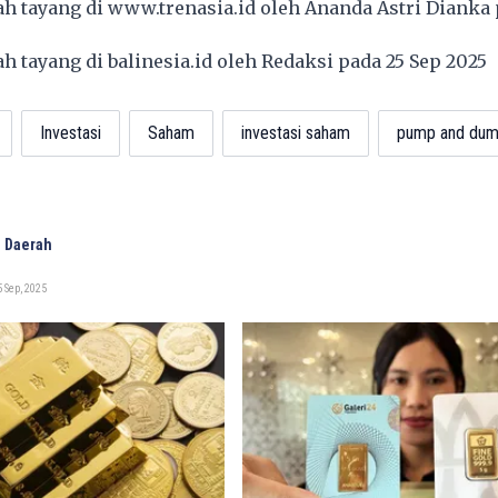
lah tayang di
www.trenasia.id
oleh Ananda Astri Dianka 
lah tayang di
balinesia.id
oleh Redaksi pada 25 Sep 2025
Investasi
Saham
investasi saham
pump and du
 Daerah
 Sep, 2025