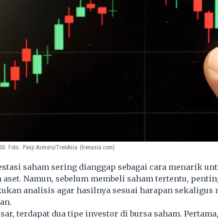
SG. Foto : Panji Asmoro/TrenAsia
(trenasia.com)
estasi saham sering dianggap sebagai cara menarik un
set. Namun, sebelum membeli saham tertentu, pentin
ukan analisis agar hasilnya sesuai harapan sekaligus
an.
esar, terdapat dua tipe investor di bursa saham. Pertam