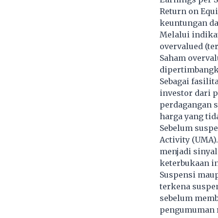
Return on Equ
keuntungan da
Melalui indik
overvalued (te
Saham overval
dipertimbangka
Sebagai fasili
investor dari 
perdagangan su
harga yang tid
Sebelum suspe
Activity (UMA)
menjadi sinyal
keterbukaan in
Suspensi maup
terkena suspen
sebelum membe
pengumuman re