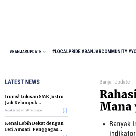
#LOCALPRIDE
#BANJARCOMMUNITY
#Y
#BANJARUPDATE
LATEST NEWS
Banjar Update
Rahas
Ironis! Lulusan SMK Justru
Jadi Kelompok
Mana 
Pengangguran Terbanyak
Redaksi Daerah
20 hours ago
di RI
Banyak i
Kenal Lebih Dekat dengan
Feri Amsari, Penggagas
indikato
Kabinet Bayangan