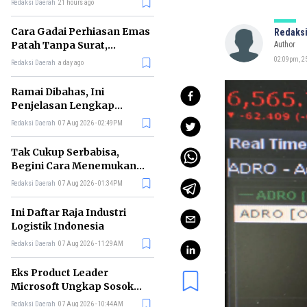
Redaksi Daerah
21 hours ago
Cara Gadai Perhiasan Emas
Redaksi
Patah Tanpa Surat,
Author
Ternyata Tetap Bisa!
02:09pm, 25
Redaksi Daerah
a day ago
Ramai Dibahas, Ini
Penjelasan Lengkap
tentang Konsep Kabinet
Redaksi Daerah
07 Aug 2026 - 02:49PM
Bayangan
Tak Cukup Serbabisa,
Begini Cara Menemukan
'Spike' agar CV Dilirik HR
Redaksi Daerah
07 Aug 2026 - 01:34PM
Ini Daftar Raja Industri
Logistik Indonesia
Redaksi Daerah
07 Aug 2026 - 11:29AM
Eks Product Leader
Microsoft Ungkap Sosok
yang Paling Cocok
Redaksi Daerah
07 Aug 2026 - 10:44AM