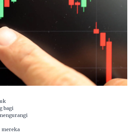
tuk
g bagi
 mengurangi
a, mereka