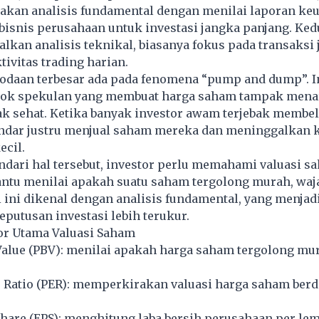
kan analisis fundamental dengan menilai laporan ke
bisnis perusahaan untuk investasi jangka panjang. Kedu
kan analisis teknikal, biasanya fokus pada transaksi
tivitas trading harian.
godaan terbesar ada pada fenomena “pump and dump”. I
ok spekulan yang membuat harga saham tampak mena
ak sehat. Ketika banyak investor awam terjebak membel
bandar justru menjual saham mereka dan meninggalkan 
ecil.
dari hal tersebut, investor perlu memahami valuasi s
ntu menilai apakah suatu saham tergolong murah, waja
i ini dikenal dengan analisis fundamental, yang menjad
eputusan investasi lebih terukur.
or Utama Valuasi Saham
Value (PBV): menilai apakah harga saham tergolong mu
s Ratio (PER): memperkirakan valuasi harga saham ber
hare (EPS): menghitung laba bersih perusahaan per le