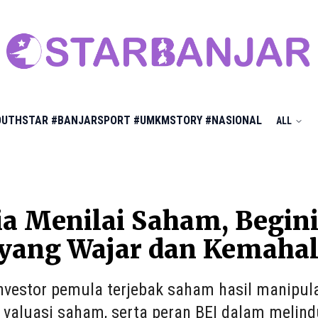
OUTHSTAR
#BANJARSPORT
#UMKMSTORY
#NASIONAL
ALL
ia Menilai Saham, Begi
yang Wajar dan Kemaha
nvestor pemula terjebak saham hasil manipula
r valuasi saham, serta peran BEI dalam melind