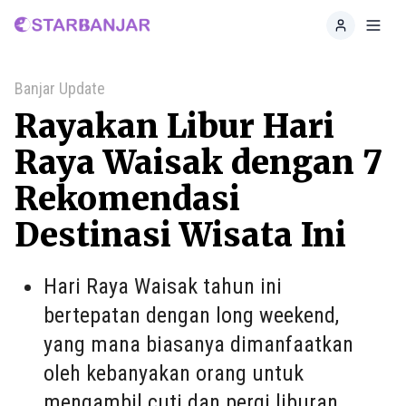
Home
Toggl
Banjar Update
Rayakan Libur Hari
Raya Waisak dengan 7
Rekomendasi
Destinasi Wisata Ini
Hari Raya Waisak tahun ini
bertepatan dengan long weekend,
yang mana biasanya dimanfaatkan
oleh kebanyakan orang untuk
mengambil cuti dan pergi liburan