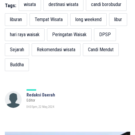
wisata
destinasi wisata
candi borobudur
Tags:
liburan
Tempat Wisata
long weekend
libur
hari raya waisak
Peringatan Waisak
DPSP
Sejarah
Rekomendasi wisata
Candi Mendut
Buddha
Redaksi Daerah
Editor
04:05pm, 22 May, 2024