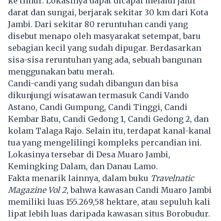
ke timur. Lokasinya dapat dicapai melalui jalur
darat dan sungai, berjarak sekitar 30 km dari Kota
Jambi. Dari sekitar 80 reruntuhan candi yang
disebut menapo oleh masyarakat setempat, baru
sebagian kecil yang sudah dipugar. Berdasarkan
sisa-sisa reruntuhan yang ada, sebuah bangunan
menggunakan batu merah.
Candi-candi yang sudah dibangun dan bisa
dikunjungi wisatawan termasuk Candi Vando
Astano, Candi Gumpung, Candi Tinggi, Candi
Kembar Batu, Candi Gedong 1, Candi Gedong 2, dan
kolam Talaga Rajo. Selain itu, terdapat kanal-kanal
tua yang mengelilingi kompleks percandian ini.
Lokasinya tersebar di Desa Muaro Jambi,
Kemingking Dalam, dan Danau Lamo.
Fakta menarik lainnya, dalam buku
Travelnatic
Magazine Vol 2
, bahwa kawasan Candi Muaro Jambi
memiliki luas 155.269,58 hektare, atau sepuluh kali
lipat lebih luas daripada kawasan situs Borobudur.