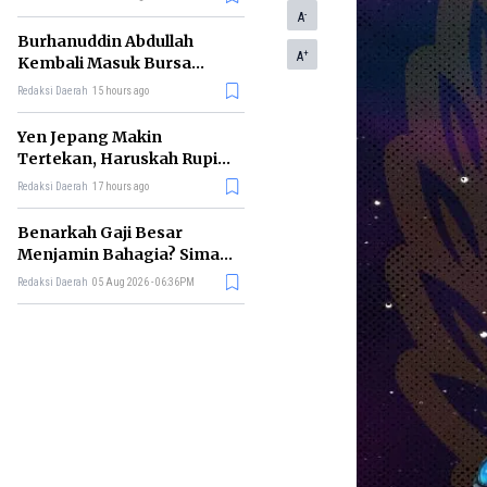
-
A
Burhanuddin Abdullah
+
A
Kembali Masuk Bursa
Gubernur BI, Ini Rekam
Redaksi Daerah
15 hours ago
Jejaknya
Yen Jepang Makin
Tertekan, Haruskah Rupiah
Ikut Khawatir?
Redaksi Daerah
17 hours ago
Benarkah Gaji Besar
Menjamin Bahagia? Simak
Penjelasan Ilmu Ekonomi
Redaksi Daerah
05 Aug 2026 - 06:36PM