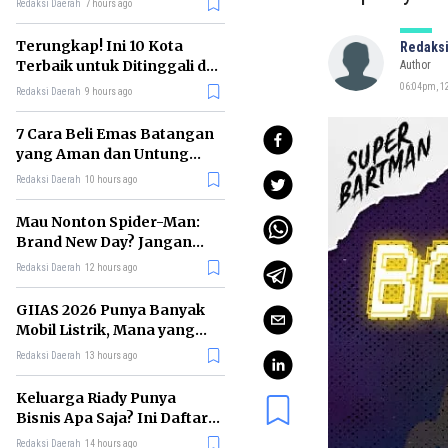
Redaksi Daerah
7 hours ago
Terungkap! Ini 10 Kota
Redaksi
Terbaik untuk Ditinggali di
Author
Dunia Tahun 2026
06:04pm, 12
Redaksi Daerah
9 hours ago
7 Cara Beli Emas Batangan
yang Aman dan Untung
untuk Pemula
Redaksi Daerah
10 hours ago
Mau Nonton Spider-Man:
Brand New Day? Jangan
Lewatkan 6 Film Penting
Redaksi Daerah
12 hours ago
Ini
GIIAS 2026 Punya Banyak
Mobil Listrik, Mana yang
Cocok untuk Gaji Rp10 Juta?
Redaksi Daerah
13 hours ago
Keluarga Riady Punya
Bisnis Apa Saja? Ini Daftar
Kerajaan Usahanya
Redaksi Daerah
14 hours ago