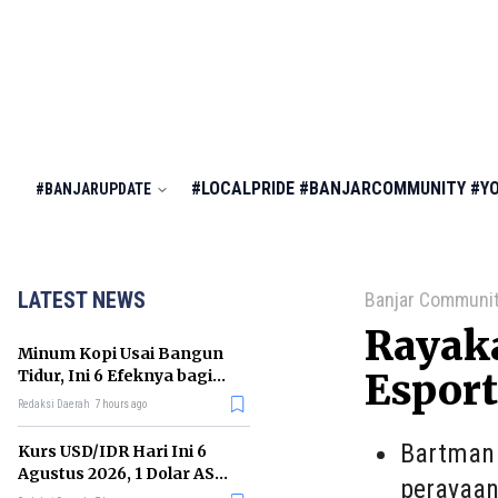
#LOCALPRIDE
#BANJARCOMMUNITY
#Y
#BANJARUPDATE
LATEST NEWS
Banjar Communi
Rayak
Minum Kopi Usai Bangun
Tidur, Ini 6 Efeknya bagi
Esport
Kesehatan Tubuh
Redaksi Daerah
7 hours ago
Bartman 
Kurs USD/IDR Hari Ini 6
Agustus 2026, 1 Dolar AS
perayaan
Kini Berapa Rupiah?