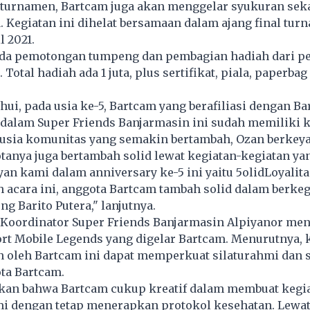
 turnamen, Bartcam juga akan menggelar syukuran sek
 Kegiatan ini dihelat bersamaan dalam ajang final tur
l 2021.
da pemotongan tumpeng dan pembagian hadiah dari 
 Total hadiah ada 1 juta, plus sertifikat, piala, paperbag
hui, pada usia ke-5, Bartcam yang berafiliasi dengan Ba
dalam Super Friends Banjarmasin ini sudah memiliki k
i usia komunitas yang semakin bertambah, Ozan berkey
anya juga bertambah solid lewat kegiatan-kegiatan yan
an kami dalam anniversary ke-5 ini yaitu 5olidLoyalita
h acara ini, anggota Bartcam tambah solid dalam berke
g Barito Putera," lanjutnya.
, Koordinator Super Friends Banjarmasin Alpiyanor me
rt Mobile Legends yang digelar Bartcam. Menurutnya, 
 oleh Bartcam ini dapat memperkuat silaturahmi dan s
ta Bartcam.
kan bahwa Bartcam cukup kreatif dalam membuat kegia
i dengan tetap menerapkan protokol kesehatan. Lewa