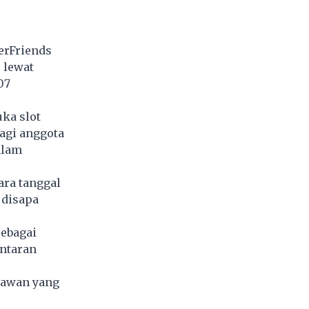
erFriends
 lewat
07
ka slot
agi anggota
alam
ara tanggal
 disapa
sebagai
antaran
kawan yang