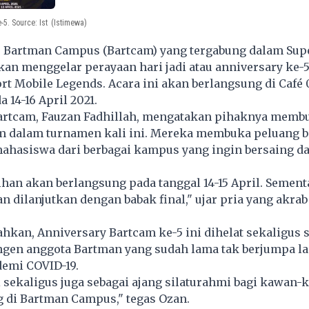
5. Source: Ist
(Istimewa)
- Bartman Campus (Bartcam) yang tergabung dalam Sup
an menggelar perayaan hari jadi atau anniversary ke-5
t Mobile Legends. Acara ini akan berlangsung di Café 
 14-16 April 2021.
artcam, Fauzan Fadhillah, mengatakan pihaknya membu
im dalam turnamen kali ini. Mereka membuka peluang b
ahasiswa dari berbagai kampus yang ingin bersaing d
han akan berlangsung pada tanggal 14-15 April. Sement
an dilanjutkan dengan babak final," ujar pria yang akrab
kan, Anniversary Bartcam ke-5 ini dihelat sekaligus 
ngen anggota Bartman yang sudah lama tak berjumpa l
demi COVID-19.
 sekaligus juga sebagai ajang silaturahmi bagi kawan-
 di Bartman Campus," tegas Ozan.