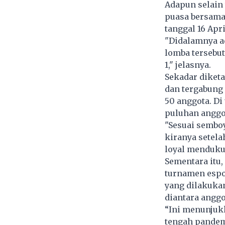
Adapun selain
puasa bersama.
tanggal 16 Apri
"Didalamnya a
lomba tersebut.
1," jelasnya.
Sekadar diketa
dan tergabung 
50 anggota. D
puluhan anggot
"Sesuai semboy
kiranya setela
loyal mendukun
Sementara itu
turnamen espo
yang dilakukan
diantara anggo
“Ini menunjuk
tengah pandem