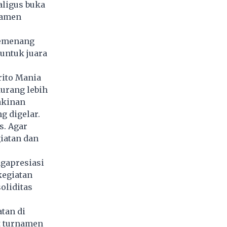
aligus buka
namen
pemenang
 untuk juara
rito Mania
urang lebih
akinan
g digelar.
s. Agar
giatan dan
ngapresiasi
kegiatan
oliditas
tan di
t turnamen