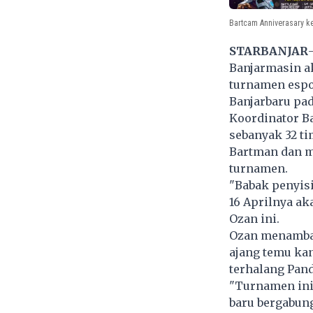
Bartcam Anniverasary ke-
STARBANJAR
Banjarmasin ak
turnamen espor
Banjarbaru pada
Koordinator B
sebanyak 32 t
Bartman dan m
turnamen.
"Babak penyisi
16 Aprilnya ak
Ozan ini.
Ozan menambah
ajang temu ka
terhalang Pan
"Turnamen ini
baru bergabung