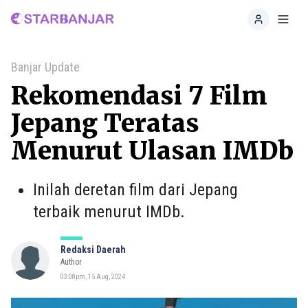
Home
Toggl
Banjar Update
Rekomendasi 7 Film
Jepang Teratas
Menurut Ulasan IMDb
Inilah deretan film dari Jepang
terbaik menurut IMDb.
Redaksi Daerah
Author
03:08pm, 15 Aug, 2024