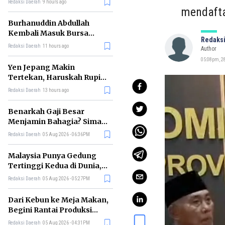
Redaksi Daerah
9 hours ago
mendafta
Burhanuddin Abdullah
Kembali Masuk Bursa
Redaksi
Gubernur BI, Ini Rekam
Redaksi Daerah
11 hours ago
Author
Jejaknya
05:08pm, 2
Yen Jepang Makin
Tertekan, Haruskah Rupiah
Ikut Khawatir?
Redaksi Daerah
13 hours ago
Benarkah Gaji Besar
Menjamin Bahagia? Simak
Penjelasan Ilmu Ekonomi
Redaksi Daerah
05 Aug 2026 - 06:36PM
Malaysia Punya Gedung
Tertinggi Kedua di Dunia,
Ini Daftar Lengkap 2026
Redaksi Daerah
05 Aug 2026 - 05:27PM
Dari Kebun ke Meja Makan,
Begini Rantai Produksi
Sawit di Indonesia
Redaksi Daerah
05 Aug 2026 - 04:31PM