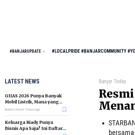
#LOCALPRIDE
#BANJARCOMMUNITY
#Y
#BANJARUPDATE
LATEST NEWS
Banjar Today
Resmi 
GIIAS 2026 Punya Banyak
Mobil Listrik, Mana yang
Menang
Cocok untuk Gaji Rp10 Juta?
Redaksi Daerah
9 hours ago
STARBANJ
Keluarga Riady Punya
Bisnis Apa Saja? Ini Daftar
bersama
Kerajaan Usahanya