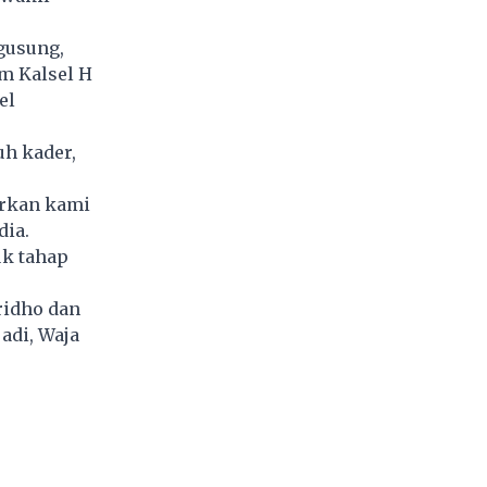
gusung,
m Kalsel H
el
uh kader,
arkan kami
dia.
uk tahap
ridho dan
adi, Waja