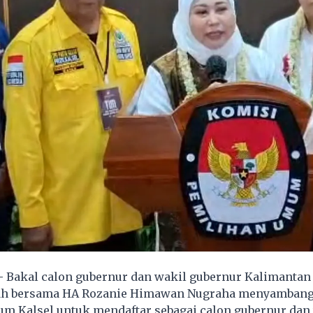
-
Bakal calon gubernur dan wakil gubernur Kalimantan 
ah bersama HA Rozanie Himawan Nugraha menyambang
m Kalsel untuk mendaftar sebagai calon gubernur dan