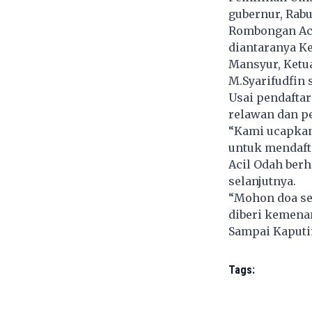
gubernur, Rabu 
Rombongan Acil
diantaranya Ke
Mansyur, Ketua
M.Syarifudfin 
Usai pendafta
relawan dan p
“Kami ucapkan
untuk mendafta
Acil Odah berh
selanjutnya.
“Mohon doa se
diberi kemenan
Sampai Kaputi
Tags: