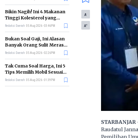
Bikin Nagih! Ini 4 Makanan
-
A
Tinggi Kolesterol yang
Sebaiknya Dikurangi
+
A
Redaksi Daerah
05 Aug 2026 - 03:46PM
Bukan Soal Gaji, Ini Alasan
Banyak Orang Sulit Merasa
Cukup
Redaksi Daerah
05 Aug 2026 - 02:26PM
Tak Cuma Soal Harga, Ini 5
Tips Memilih Mobil Sesuai
Kebutuhan
Redaksi Daerah
05 Aug 2026 - 01:39PM
STARBANJAR 
Raudatul Jann
Pemilihan Umu