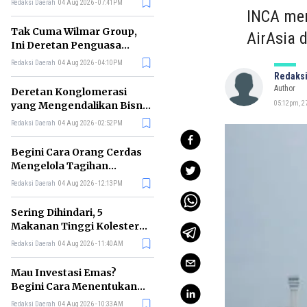
Redaksi Daerah
04 Aug 2026 - 07:41PM
INCA mem
Tak Cuma Wilmar Group,
AirAsia d
Ini Deretan Penguasa
Bisnis Beras di Indonesia
Redaksi Daerah
04 Aug 2026 - 04:10PM
Redaksi
Author
Deretan Konglomerasi
yang Mengendalikan Bisnis
05:12pm, 27
Media Nasional, Siapa Saja?
Redaksi Daerah
04 Aug 2026 - 02:52PM
Begini Cara Orang Cerdas
Mengelola Tagihan
Bulanan agar Bebas Telat
Redaksi Daerah
04 Aug 2026 - 12:13PM
Bayar
Sering Dihindari, 5
Makanan Tinggi Kolesterol
Ini Ternyata Menyehatkan
Redaksi Daerah
04 Aug 2026 - 11:40AM
Tubuh
Mau Investasi Emas?
Begini Cara Menentukan
Waktu Terbaik untuk
Redaksi Daerah
04 Aug 2026 - 10:33AM