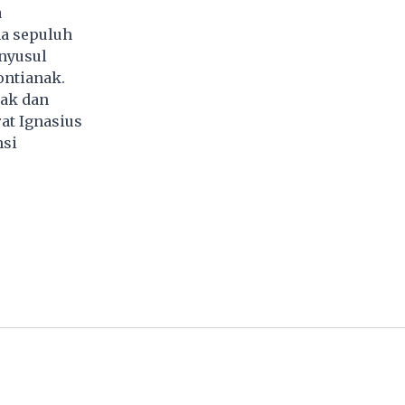
a
ma sepuluh
enyusul
ontianak.
nak dan
at Ignasius
nsi