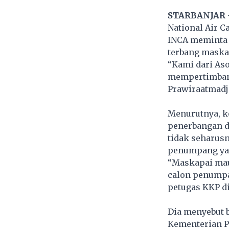
STARBANJAR 
National Air C
INCA meminta 
terbang maskap
“Kami dari As
mempertimbang
Prawiraatmadja
Menurutnya, ke
penerbangan d
tidak seharus
penumpang yang
“Maskapai mau
calon penumpan
petugas KKP d
Dia menyebut 
Kementerian P