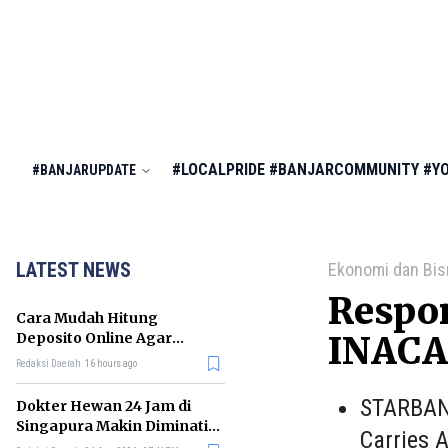
#LOCALPRIDE
#BANJARCOMMUNITY
#Y
#BANJARUPDATE
LATEST NEWS
Ekonomi dan Bis
Respon
Cara Mudah Hitung
Deposito Online Agar
INACA 
Untung dalam Jangka
Redaksi Daerah
16 hours ago
Panjang
STARBANJ
Dokter Hewan 24 Jam di
Singapura Makin Diminati,
Carries 
Ini Alasannya