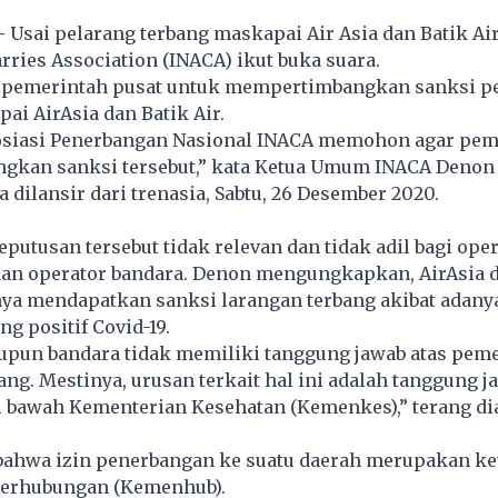
-
Usai pelarang terbang maskapai Air Asia dan Batik Air
arries Association (INACA) ikut buka suara.
pemerintah pusat untuk mempertimbangkan sanksi p
ai AirAsia dan Batik Air.
osiasi Penerbangan Nasional INACA memohon agar pem
kan sanksi tersebut,” kata Ketua Umum INACA Denon
 dilansir dari
trenasia
, Sabtu, 26 Desember 2020.
putusan tersebut tidak relevan dan tidak adil bagi ope
an operator bandara. Denon mengungkapkan, AirAsia d
nya mendapatkan sanksi larangan terbang akibat adany
 positif Covid-19.
pun bandara tidak memiliki tanggung jawab atas pem
g. Mestinya, urusan terkait hal ini adalah tanggung j
i bawah Kementerian Kesehatan (Kemenkes),” terang dia
bahwa izin penerbangan ke suatu daerah merupakan 
erhubungan (Kemenhub).