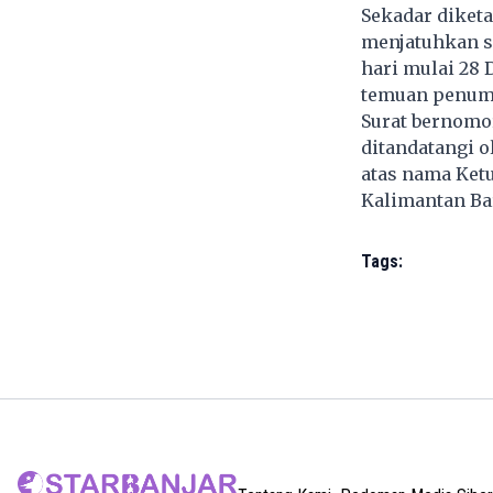
Sekadar diket
menjatuhkan s
hari mulai 28 
temuan penump
Surat bernomor
ditandatangi o
atas nama Ket
Kalimantan Bar
Tags: