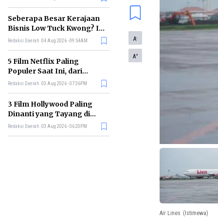
Membelinya
Seberapa Besar Kerajaan
Bisnis Low Tuck Kwong? Ini
Pohon Usaha Pemilik BYAN
-
A
Redaksi Daerah
04 Aug 2026 - 09:54AM
+
A
5 Film Netflix Paling
Populer Saat Ini, dari
Thriller hingga Drama Seru
Redaksi Daerah
03 Aug 2026 - 07:36PM
3 Film Hollywood Paling
Dinanti yang Tayang di
Bioskop Agustus 2026
Redaksi Daerah
03 Aug 2026 - 06:20PM
Air Lines
(Istimewa)