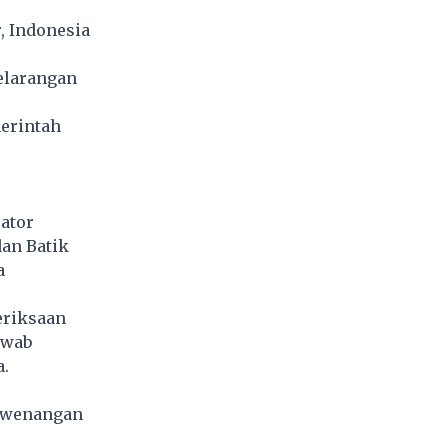
, Indonesia
elarangan
erintah
rator
an Batik
a
eriksaan
awab
.
kewenangan