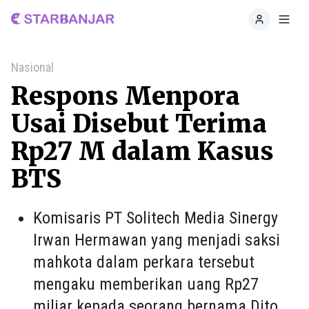
Home
Toggl
Nasional
Respons Menpora
Usai Disebut Terima
Rp27 M dalam Kasus
BTS
Komisaris PT Solitech Media Sinergy
Irwan Hermawan yang menjadi saksi
mahkota dalam perkara tersebut
mengaku memberikan uang Rp27
miliar kepada seorang bernama Dito.