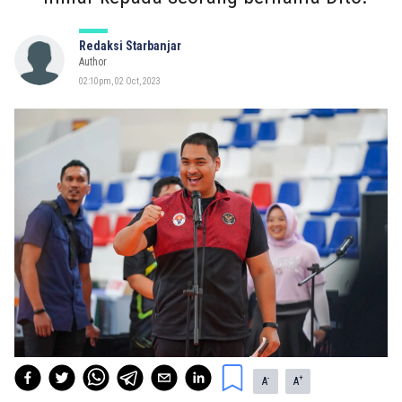
Redaksi Starbanjar
Author
02:10pm, 02 Oct, 2023
-
+
A
A