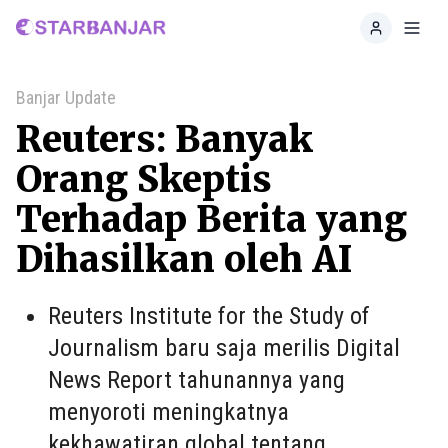
Home
Toggl
Banjar Update
Reuters: Banyak
Orang Skeptis
Terhadap Berita yang
Dihasilkan oleh AI
Reuters Institute for the Study of
Journalism baru saja merilis Digital
News Report tahunannya yang
menyoroti meningkatnya
kekhawatiran global tentang