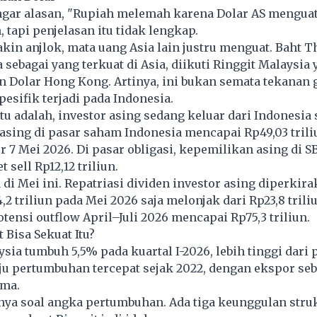
engar alasan, "Rupiah melemah karena Dolar AS mengua
 tapi penjelasan itu tidak lengkap.
kin anjlok, mata uang Asia lain justru menguat. Baht T
 sebagai yang terkuat di Asia, diikuti Ringgit Malaysia 
n Dolar Hong Kong. Artinya, ini bukan semata tekanan g
pesifik terjadi pada Indonesia.
itu adalah, investor asing sedang keluar dari Indonesia 
l asing di pasar saham Indonesia mencapai Rp49,03 trili
er 7 Mei 2026. Di pasar obligasi, kepemilikan asing di S
t sell Rp12,12 triliun.
di Mei ini. Repatriasi dividen investor asing diperkir
 triliun pada Mei 2026 saja melonjak dari Rp23,8 triliu
otensi outflow April–Juli 2026 mencapai Rp75,3 triliun.
 Bisa Sekuat Itu?
ia tumbuh 5,5% pada kuartal I-2026, lebih tinggi dari 
ju pertumbuhan tercepat sejak 2022, dengan ekspor seb
ma.
nya soal angka pertumbuhan. Ada tiga keunggulan stru