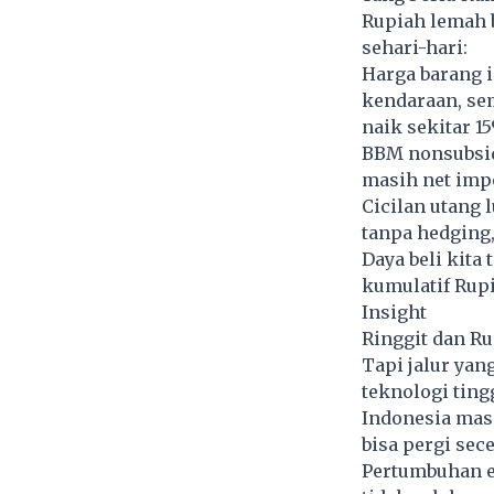
Rupiah lemah 
sehari-hari:
Harga barang 
kendaraan, sem
naik sekitar 1
BBM nonsubsidi
masih net impo
Cicilan utang 
tanpa hedging,
Daya beli kita 
kumulatif Rup
Insight
Ringgit dan R
Tapi jalur yan
teknologi tin
Indonesia mas
bisa pergi sec
Pertumbuhan e