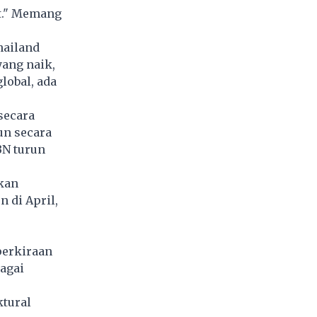
t." Memang
hailand
yang naik,
lobal, ada
secara
un secara
BN turun
akan
n di April,
perkiraan
agai
ktural