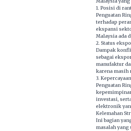
Malaysia yang 
1. Posisi di ra
Penguatan Ring
terhadap peran
ekspansi sekto
Malaysia ada d
2. Status ekspo
Dampak konfli
sebagai ekspor
manufaktur dan
karena masih n
3. Kepercayaan
Penguatan Ring
kepemimpinan 
investasi, ser
elektronik yan
Kelemahan Str
Ini bagian yan
masalah yang 