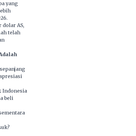
pa yang
ebih
26.
 dolar AS,
iah telah
an
Adalah
 sepanjang
apresiasi
k Indonesia
a beli
 sementara
suk?