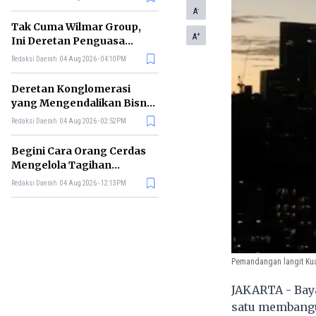
-
A
Tak Cuma Wilmar Group,
+
A
Ini Deretan Penguasa
Bisnis Beras di Indonesia
Redaksi Daerah
04 Aug 2026 - 04:10PM
Deretan Konglomerasi
yang Mengendalikan Bisnis
Media Nasional, Siapa Saja?
Redaksi Daerah
04 Aug 2026 - 02:52PM
Begini Cara Orang Cerdas
Mengelola Tagihan
Bulanan agar Bebas Telat
Redaksi Daerah
04 Aug 2026 - 12:13PM
Bayar
Pemandangan langit Kua
JAKARTA - Bay
satu membangu