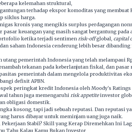
berapa kelemahan struktural,
rgantungan terhadap ekspor komoditas yang membuat 
p siklus harga.
t migas kronis yang mengikis surplus perdagangan non
ur pasar keuangan yang masih sangat bergantung pada 
rtofolio ketika terjadi sentimen
risk-off
global,
capital 
 dan saham Indonesia cenderung lebih besar dibanding 
n utang pemerintah Indonesia yang telah melampaui R
menambah tekanan pada keberlanjutan fiskal, dan pasar 
asitas pemerintah dalam mengelola produktivitas ek
angi defisit APBN.
pek peringkat kredit Indonesia oleh Moody's Ratings 
awal tahun juga memengaruhi
risk appetite
investor glob
an obligasi domestik.
ngka kosong, tapi jadi sebuah reputasi. Dan reputasi ya
yang harus dibayar untuk meminjam uang juga naik.
i Pekerjaan Stabil? Skill yang Kerap Diremehkan Ini Lag
mu Tahu Kalau Kamu Bukan Investor