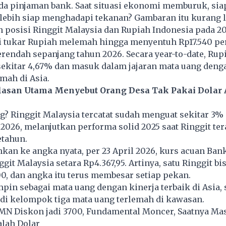
da pinjaman bank. Saat situasi ekonomi memburuk, sia
ebih siap menghadapi tekanan? Gambaran itu kurang l
posisi Ringgit Malaysia dan Rupiah Indonesia pada 20
ai tukar Rupiah melemah hingga menyentuh Rp17.540 per
terendah sepanjang tahun 2026. Secara year-to-date, Rup
sekitar 4,67% dan masuk dalam jajaran mata uang deng
mah di Asia.
lasan Utama Menyebut Orang Desa Tak Pakai Dolar 
ng? Ringgit Malaysia tercatat sudah menguat sekitar 3%
 2026, melanjutkan performa solid 2025 saat Ringgit ter
etahun.
hkan ke angka nyata, per 23 April 2026, kurs acuan Ban
git Malaysia setara Rp4.367,95. Artinya, satu Ringgit bis
, dan angka itu terus membesar setiap pekan.
in sebagai mata uang dengan kinerja terbaik di Asia,
 di kelompok tiga mata uang terlemah di kawasan.
N Diskon jadi 3700, Fundamental Moncer, Saatnya Ma
lah Dolar