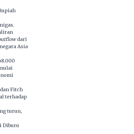
Rupiah
migas.
aliran
outflow
dari
negara Asia
p8.000
mulai
onomi
dan Fitch
al terhadap
ng turun,
i Diburu