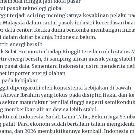
membuat Ringgit jadi idola pasar,
ntai pasok teknologi global
git terjadi seiring meningkatnya keyakinan pelaku pa
 Malaysia dalam rantai pasok industri kecerdasan buat
r data center. Ketika dunia berlomba membangun infras
i dalam daftar belanja. Indonesia belum.
rtir energi bersih
k Selat Hormuz terhadap Ringgit teredam oleh status M
tir energi bersih, di samping aliran masuk yang stabil 
 pusat data. Sementara Indonesia justru menderita def
et importer energi olahan.
 pada kebijakan
git dipengaruhi oleh konsistensi kebijakan di bawah
Anwar Ibrahim yang fokus pada disiplin fiskal dan k
ta sektor manufaktur bernilai tinggi seperti semikondu
g memberikan aliran devisa lebih stabil.
uktural Indonesia, Sudah Lama Tahu, Belum Juga Semb
g pahit. Para ekonom sudah bertahun-tahun mengidenti
sama, dan 2026 membuktikannya kembali. Indonesia m