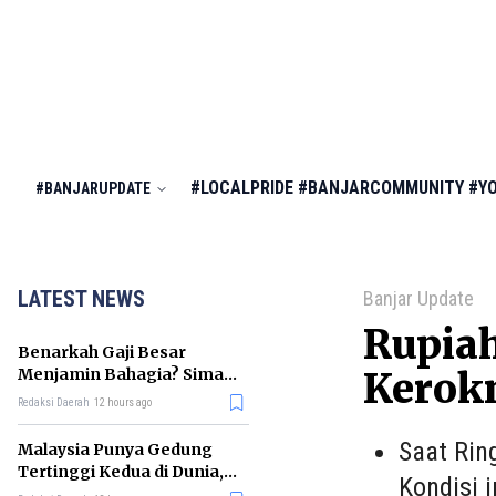
#LOCALPRIDE
#BANJARCOMMUNITY
#Y
#BANJARUPDATE
LATEST NEWS
Banjar Update
Rupiah
Benarkah Gaji Besar
Menjamin Bahagia? Simak
Kerok
Penjelasan Ilmu Ekonomi
Redaksi Daerah
12 hours ago
Saat Rin
Malaysia Punya Gedung
Tertinggi Kedua di Dunia,
Kondisi 
Ini Daftar Lengkap 2026