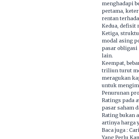
menghadapi be
pertama, kete
rentan terhada
Kedua, defisi
Ketiga, strukt
modal asing po
pasar obligasi
lain.
Keempat, beba
triliun turut 
meragukan kap
untuk mengimb
Penurunan pros
Ratings pada 
pasar saham d
Rating bukan a
artinya harga 
Baca juga :
Car
Yang Perlu Ka