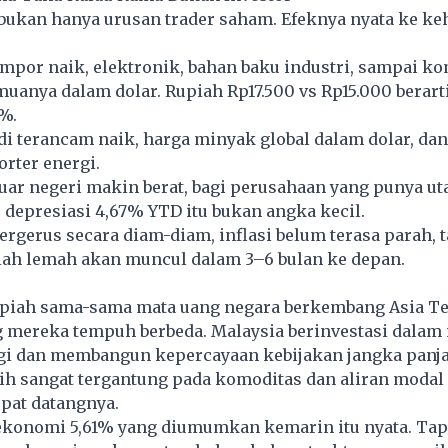
bukan hanya urusan trader saham. Efeknya nyata ke k
impor naik, elektronik, bahan baku industri, sampai 
uanya dalam dolar. Rupiah Rp17.500 vs Rp15.000 berart
5%.
 terancam naik, harga minyak global dalam dolar, dan
rter energi.
luar negeri makin berat, bagi perusahaan yang punya ut
 depresiasi 4,67% YTD itu bukan angka kecil.
tergerus secara diam-diam, inflasi belum terasa parah, t
iah lemah akan muncul dalam 3–6 bulan ke depan.
upiah sama-sama mata uang negara berkembang Asia Te
g mereka tempuh berbeda. Malaysia berinvestasi dalam
ggi dan membangun kepercayaan kebijakan jangka panj
ih sangat tergantung pada komoditas dan aliran modal
epat datangnya.
konomi 5,61% yang diumumkan kemarin itu nyata. Tap