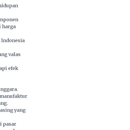
ehidupan
komponen
i harga
 Indonesia
ang valas
api efek
nggara.
 manufaktur
ang.
 asing yang
i pasar