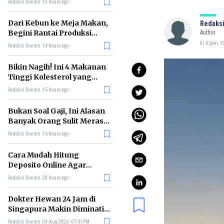
Redaksi Daerah
13 hours ago
Dari Kebun ke Meja Makan,
Redaksi
Begini Rantai Produksi
Author
Sawit di Indonesia
01:05pm, 19
Redaksi Daerah
14 hours ago
Bikin Nagih! Ini 4 Makanan
Tinggi Kolesterol yang
Sebaiknya Dikurangi
Redaksi Daerah
15 hours ago
Bukan Soal Gaji, Ini Alasan
Banyak Orang Sulit Merasa
Cukup
Redaksi Daerah
16 hours ago
Cara Mudah Hitung
Deposito Online Agar
Untung dalam Jangka
Redaksi Daerah
20 hours ago
Panjang
Dokter Hewan 24 Jam di
Singapura Makin Diminati,
Ini Alasannya
Redaksi Daerah
04 Aug 2026 - 07:41PM