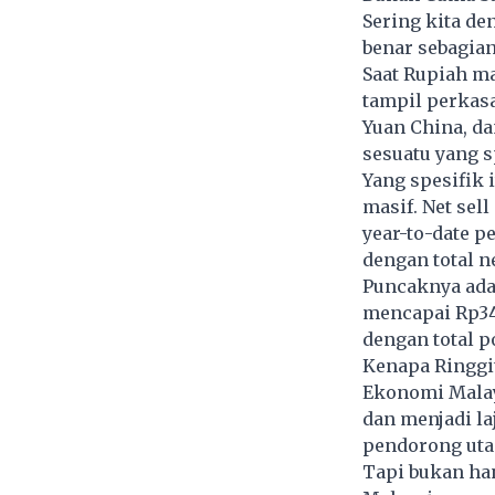
Sering kita d
benar sebagian,
Saat Rupiah ma
tampil perkasa
Yuan China, da
sesuatu yang s
Yang spesifik 
masif. Net sel
year-to-date p
dengan total ne
Puncaknya ada 
mencapai Rp34,2
dengan total p
Kenapa Ringgit
Ekonomi Malays
dan menjadi la
pendorong uta
Tapi bukan ha