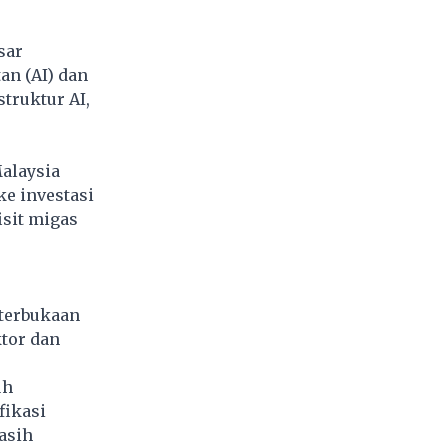
sar
an (AI) dan
truktur AI,
alaysia
ke investasi
isit migas
eterbukaan
ktor dan
uh
fikasi
asih