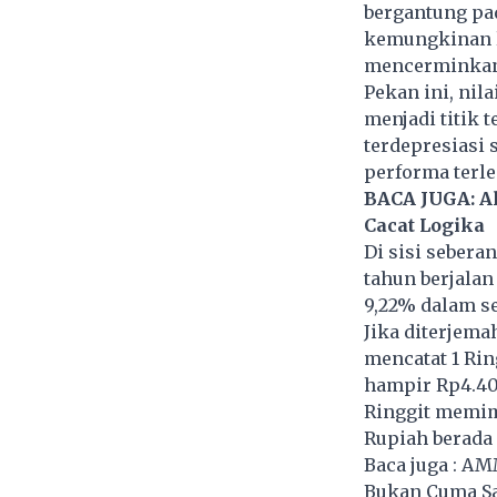
bergantung pa
kemungkinan l
mencerminkan 
Pekan ini, nil
menjadi titik 
terdepresiasi 
performa terle
BACA JUGA:
A
Cacat Logika
Di sisi sebera
tahun berjalan
9,22% dalam s
Jika diterjema
mencatat 1 Ring
hampir Rp4.400
Ringgit memimp
Rupiah berada
Baca juga :
AMM
Bukan Cuma Sa