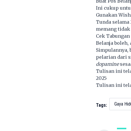
Buat Pos Belan
Ini cukup unt
Gunakan Wishl
Tunda selama 2
memang tidak 
Cek Tabungan d
Belanja boleh,
Simpulannya, b
pelarian dari 
dopamine
sesaa
Tulisan ini te
2025
Tulisan ini te
Gaya Hid
Tags: