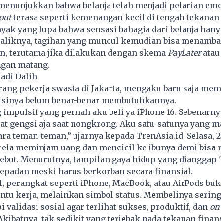
menunjukkan bahwa belanja telah menjadi pelarian emo
out
terasa seperti kemenangan kecil di tengah tekanan 
yak yang lupa bahwa sensasi bahagia dari belanja hanya
baliknya, tagihan yang muncul kemudian bisa menamba
n, terutama jika dilakukan dengan skema
PayLater
atau 
ngan matang.
adi Dalih
orang pekerja swasta di Jakarta, mengaku baru saja mem
isinya belum benar-benar membutuhkannya.
 impulsif yang pernah aku beli ya iPhone 16. Sebenarn
at gengsi aja saat nongkrong. Aku satu-satunya yang m
ara teman-teman,” ujarnya kepada TrenAsia.id, Selasa, 24
rela meminjam uang dan mencicil ke ibunya demi bisa
ebut. Menurutnya, tampilan gaya hidup yang dianggap 
epadan meski harus berkorban secara finansial.
l, perangkat seperti iPhone, MacBook, atau AirPods buk
antu kerja, melainkan simbol status. Membelinya sering
pi validasi sosial agar terlihat sukses, produktif, dan
on
 Akibatnya, tak sedikit yang terjebak pada tekanan finan