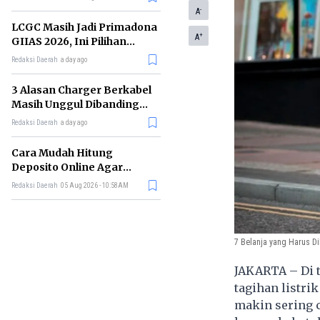
-
A
LCGC Masih Jadi Primadona
+
A
GIIAS 2026, Ini Pilihan
Terbaiknya
Redaksi Daerah
a day ago
3 Alasan Charger Berkabel
Masih Unggul Dibanding
Wireless Charging
Redaksi Daerah
a day ago
Cara Mudah Hitung
Deposito Online Agar
Untung dalam Jangka
Redaksi Daerah
05 Aug 2026 - 10:58AM
Panjang
7 Belanja yang Harus D
JAKARTA – Di 
tagihan listri
makin sering c