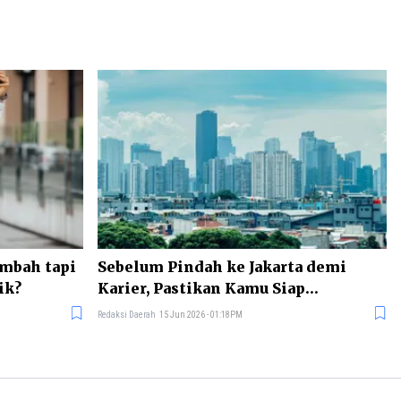
mbah tapi
Sebelum Pindah ke Jakarta demi
ik?
Karier, Pastikan Kamu Siap
Menghadapi Ini
Redaksi Daerah
15 Jun 2026 - 01:18PM