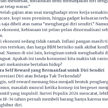
han mendesak, melainkan demi memanjakan diri denga
ar tetap waras.”
etelah gajian atau usai menghadapi stres kerja semaki
ncare, kopi susu premium, hingga gadget keluaran terb
 saja dibeli atas nama “menghargai diri sendiri.” Namun
 ekonomi, kebiasaan ini pelan-pelan dinormalisasi se
n.
si ekonomi sedang tidak ramah. Inflasi pangan masih tin
erus tertekan, dan harga BBM berisiko naik akibat konf
bal. Namun di sisi lain, keinginan untuk menghadiahi di
nguat. Apakah ini tanda konsumsi kita makin tak rasion
dari mekanisme bertahan hidup?
ra Self Reward yang Bermanfaat untuk Diri Sendiri
presiasi Diri atau Belanja Tak Terkendali?
gis, self-reward memang bisa menjadi bentuk pengharg
amun, masalah muncul ketika konsep ini bergeser menj
mtif yang impulsif. Survei Populix 2024 mencatat, leb
a 18–34 tahun pernah membeli barang hanya karena me
ghibur diri.