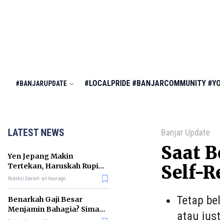
#LOCALPRIDE
#BANJARCOMMUNITY
#Y
#BANJARUPDATE
LATEST NEWS
Banjar Update
Saat B
Yen Jepang Makin
Tertekan, Haruskah Rupiah
Self-R
Ikut Khawatir?
Redaksi Daerah
an hour ago
Tetap be
Benarkah Gaji Besar
Menjamin Bahagia? Simak
atau jus
Penjelasan Ilmu Ekonomi