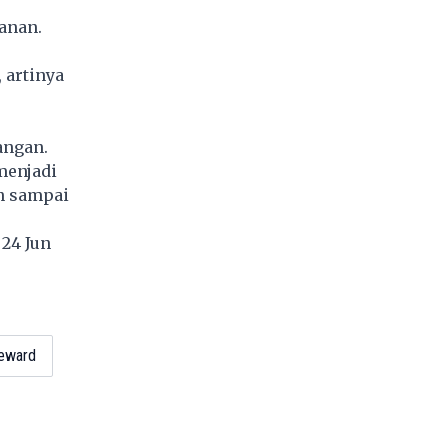
anan.
 artinya
angan.
menjadi
an sampai
 24 Jun
6
reward