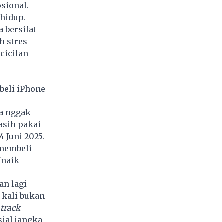
sional.
hidup.
 bersifat
h stres
cicilan
beli iPhone
ya nggak
asih pakai
 Juni 2025.
 membeli
"naik
an lagi
 kali bukan
 track
sial jangka