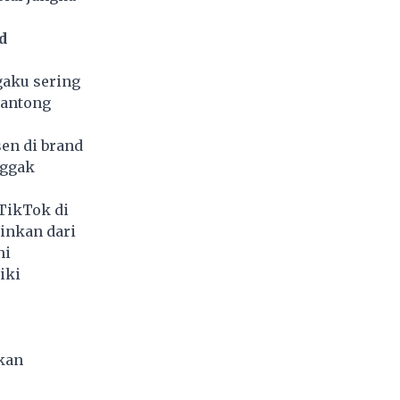
d
gaku sering
kantong
sen di brand
Nggak
TikTok di
inkan dari
ni
iki
kan