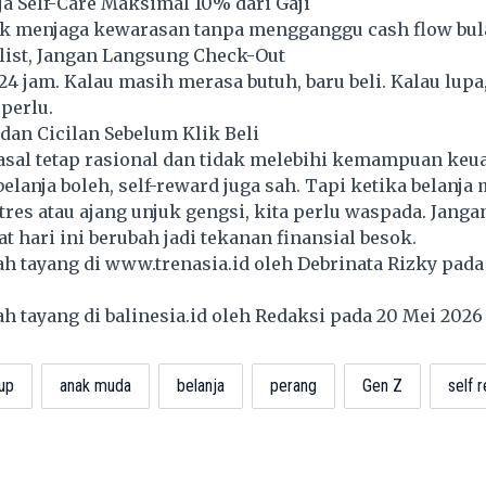
ja Self-Care Maksimal 10% dari Gaji
uk menjaga kewarasan tanpa mengganggu cash flow bul
ist, Jangan Langsung Check-Out
4 jam. Kalau masih merasa butuh, baru beli. Kalau lupa,
perlu.
an Cicilan Sebelum Klik Beli
 asal tetap rasional dan tidak melebihi kemampuan keu
elanja boleh, self-reward juga sah. Tapi ketika belanja 
stres atau ajang unjuk gengsi, kita perlu waspada. Jang
t hari ini berubah jadi tekanan finansial besok.
lah tayang di
www.trenasia.id
oleh Debrinata Rizky pada
lah tayang di
balinesia.id
oleh Redaksi pada 20 Mei 202
up
anak muda
belanja
perang
Gen Z
self 