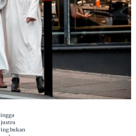
hingga
 justru
ring bukan