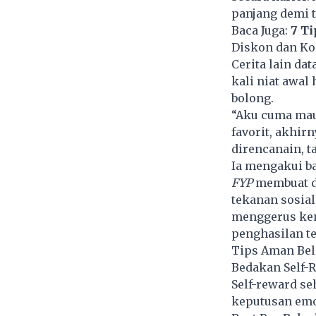
panjang demi 
Baca Juga:
7 T
Diskon dan Ko
Cerita lain dat
kali niat awal
bolong.
“Aku cuma mau 
favorit, akhirn
direncanain, t
Ia mengakui 
FYP
membuat do
tekanan sosial
menggerus ke
penghasilan te
Tips Aman Bel
Bedakan Self-R
Self-reward s
keputusan emo