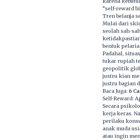
karena kebutu
“self-reward bi
Tren belanja s
Mulai dari ski
seolah sah-sah
ketidakpastian
bentuk pelaria
Padahal, situa
tukar rupiah t
geopolitik glo
justru kian me
justru bagian 
Baca Juga:
6 Ca
Self-Reward: A
Secara psikolo
kerja keras. N
perilaku konsu
anak muda usi
atau ingin men