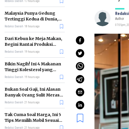
Redaksi Daerah
17 hours ago
Malaysia Punya Gedung
Redaksi
Tertinggi Kedua di Dunia,
Author
Ini Daftar Lengkap 2026
07:05pm, 20
Redaksi Daerah
18 hours ago
Dari Kebun ke Meja Makan,
Begini Rantai Produksi
Sawit di Indonesia
Redaksi Daerah
19 hours ago
Bikin Nagih! Ini 4 Makanan
Tinggi Kolesterol yang
Sebaiknya Dikurangi
Redaksi Daerah
19 hours ago
Bukan Soal Gaji, Ini Alasan
Banyak Orang Sulit Merasa
Cukup
Redaksi Daerah
21 hours ago
Tak Cuma Soal Harga, Ini 5
Tips Memilih Mobil Sesuai
Kebutuhan
Redaksi Daerah
21 hours ago