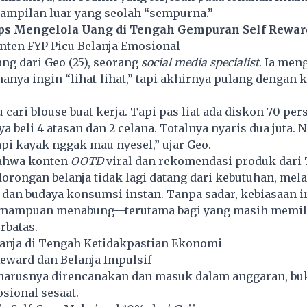
tampilan luar yang seolah “sempurna.”
ips Mengelola Uang di Tengah Gempuran Self Rewar
nten FYP Picu Belanja Emosional
ang dari Geo (25), seorang
social media specialist
. Ia men
 hanya ingin “lihat-lihat,” tapi akhirnya pulang dengan 
cari blouse buat kerja. Tapi pas liat ada diskon 70 per
ya beli 4 atasan dan 2 celana. Totalnya nyaris dua juta. 
api kayak nggak mau nyesel,” ujar Geo.
bahwa konten
OOTD
viral dan rekomendasi produk dari 
rongan belanja tidak lagi datang dari kebutuhan, mela
 dan budaya konsumsi instan. Tanpa sadar, kebiasaan i
mampuan menabung—terutama bagi yang masih memil
rbatas.
anja di Tengah Ketidakpastian Ekonomi
eward dan Belanja Impulsif
eharusnya direncanakan dan masuk dalam anggaran, bu
sional sesaat.