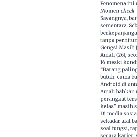
Fenomena ini 
Momen
check-
Sayangnya, ban
sementara. Se
berkepanjanga
tanpa perhitu
Gengsi Masih J
Amali (26), se
16 meski kond
“Barang paling
butuh, cuma bu
Android di ant
Amali bahkan 
perangkat ters
kelas" masih s
Di media sosia
sekadar alat b
soal fungsi, ta
secara karier.