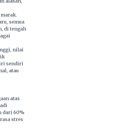
n alasan,
n marak.
aru, semua
, di tengah
bagai
ggi, nilai
lik
ri sendiri
al, atau
aan atas
adi
ih dari 60%
rasa stres