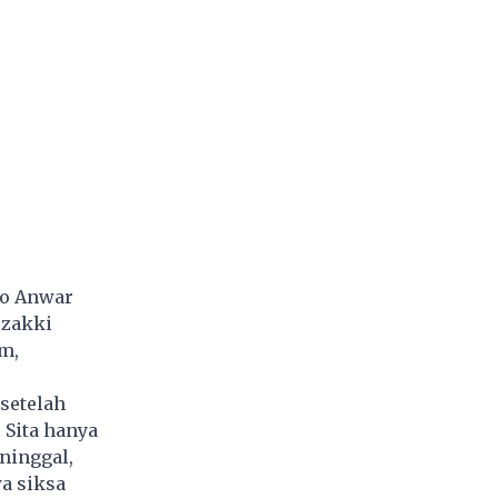
ko Anwar
uzakki
m,
 setelah
 Sita hanya
ninggal,
a siksa