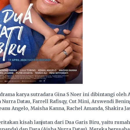
drama karya sutradara Gina S Noer ini dibintangi oleh
 Nurra Datau, Farrell Rafisqy, Cut Mini, Arswendi Benin
eanu Angelo, Maisha Kanna, Rachel Amanda, Shakira Ja
ritakan kisah lanjutan dari Dua Garis Biru, yaitu ruma
nanda) dan Dara (Aisha Nurra Datau). Mereka berusaha