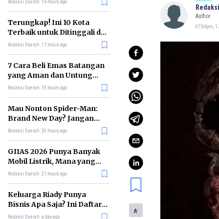
Redaksi Daerah
16 hours ago
Redaksi
Author
Terungkap! Ini 10 Kota
07:04pm, 17
Terbaik untuk Ditinggali di
Dunia Tahun 2026
Redaksi Daerah
17 hours ago
7 Cara Beli Emas Batangan
yang Aman dan Untung
untuk Pemula
Redaksi Daerah
19 hours ago
Mau Nonton Spider-Man:
Brand New Day? Jangan
Lewatkan 6 Film Penting
Redaksi Daerah
20 hours ago
Ini
GIIAS 2026 Punya Banyak
Mobil Listrik, Mana yang
Cocok untuk Gaji Rp10 Juta?
Redaksi Daerah
21 hours ago
Keluarga Riady Punya
Bisnis Apa Saja? Ini Daftar
-
A
Kerajaan Usahanya
Redaksi Daerah
a day ago