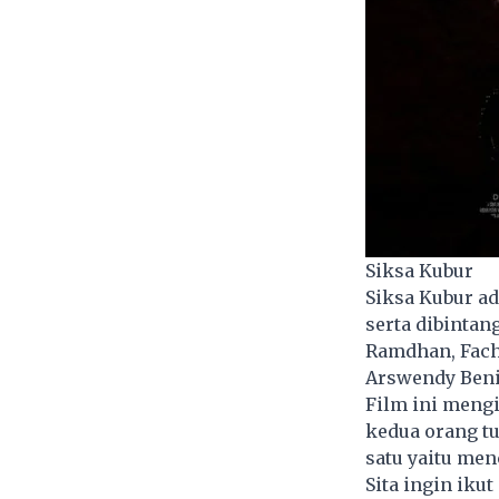
Siksa Kubur
Siksa Kubur ad
serta dibintan
Ramdhan, Fachr
Arswendy Benin
Film ini mengi
kedua orang tua
satu yaitu men
Sita ingin ik