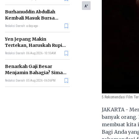
+
A
Burhanuddin Abdullah
Kembali Masuk Bursa
Gubernur BI, Ini Rekam
Redaksi Daerah
a day ago
Jejaknya
Yen Jepang Makin
Tertekan, Haruskah Rupiah
Ikut Khawatir?
Redaksi Daerah
06 Aug 2026 - 10:10AM
Benarkah Gaji Besar
Menjamin Bahagia? Simak
Penjelasan Ilmu Ekonomi
Redaksi Daerah
05 Aug 2026 - 06:36PM
5 Rekomendasi Film Ter
JAKARTA - Meno
banyak orang. 
membuat kita is
Bagi Anda yan