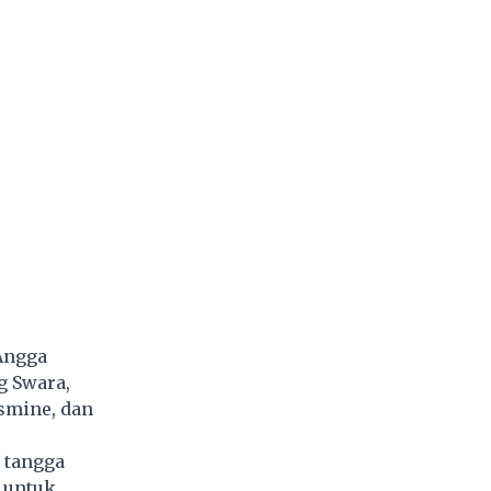
 Angga
g Swara,
smine, dan
h tangga
 untuk