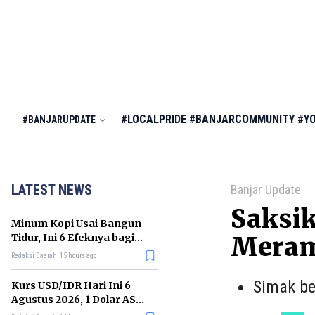
#LOCALPRIDE
#BANJARCOMMUNITY
#Y
#BANJARUPDATE
LATEST NEWS
Banjar Update
Saksik
Minum Kopi Usai Bangun
Tidur, Ini 6 Efeknya bagi
Meram
Kesehatan Tubuh
Redaksi Daerah
15 hours ago
Simak be
Kurs USD/IDR Hari Ini 6
Agustus 2026, 1 Dolar AS
Kini Berapa Rupiah?