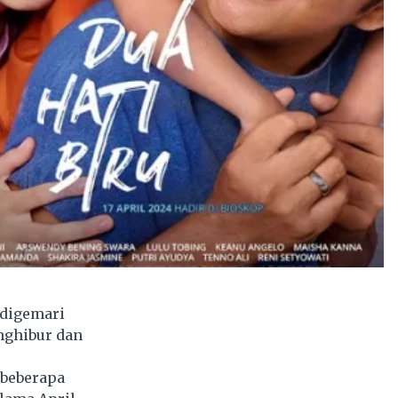
 digemari
nghibur dan
 beberapa