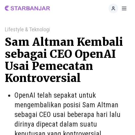
Home
Toggl
Lifestyle & Teknologi
Sam Altman Kembali
sebagai CEO OpenAI
Usai Pemecatan
Kontroversial
OpenAI telah sepakat untuk
mengembalikan posisi Sam Altman
sebagai CEO usai beberapa hari lalu
dirinya dipecat dalam suatu
keputusan yang kontroversial.