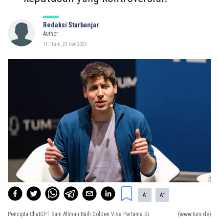
Redaksi Starbanjar
Author
11:11am, 23 Nov, 2023
-
+
A
A
Pencipta ChatGPT Sam Altman Raih Golden Visa Pertama di
(www.tum.de)