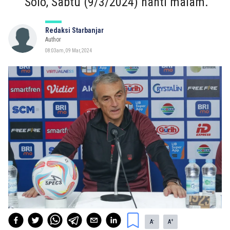
Solo, Sabtu (9/3/2024) nanti malam.
Redaksi Starbanjar
Author
08:03am, 09 Mar, 2024
-
+
A
A