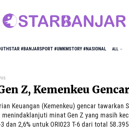
OUTHSTAR
#BANJARSPORT
#UMKMSTORY
#NASIONAL
ALL
nis
 Gen Z, Kemenkeu Genca
ian Keuangan (Kemenkeu) gencar tawarkan Su
ni menindaklanjuti minat Gen Z yang masih ke
3 dan 2,6% untuk ORI023 T-6 dari total 58.395