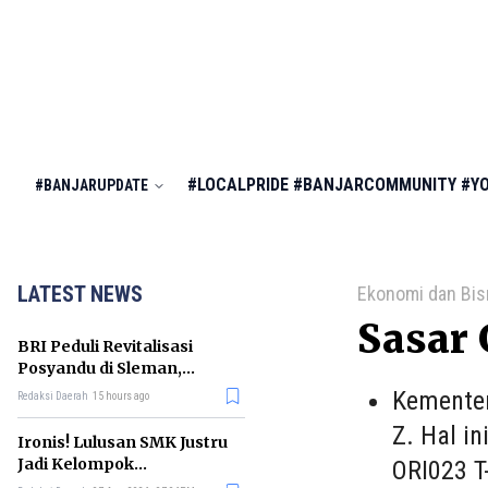
#LOCALPRIDE
#BANJARCOMMUNITY
#Y
#BANJARUPDATE
LATEST NEWS
Ekonomi dan Bis
Sasar
BRI Peduli Revitalisasi
Posyandu di Sleman,
Dorong Penurunan
Kementer
Redaksi Daerah
15 hours ago
Stunting
Z. Hal i
Ironis! Lulusan SMK Justru
Jadi Kelompok
ORI023 T-
Pengangguran Terbanyak