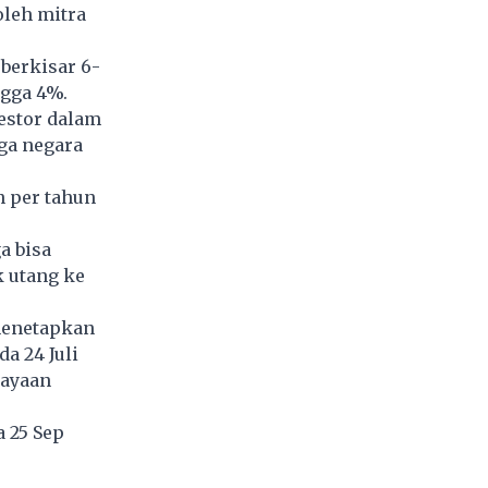
oleh mitra
berkisar 6-
ngga 4%.
estor dalam
ga negara
n per tahun
a bisa
 utang ke
menetapkan
da 24 Juli
iayaan
 25 Sep