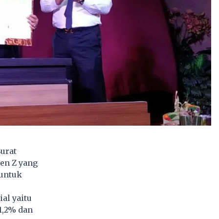
urat
Gen Z yang
 untuk
al yaitu
1,2% dan