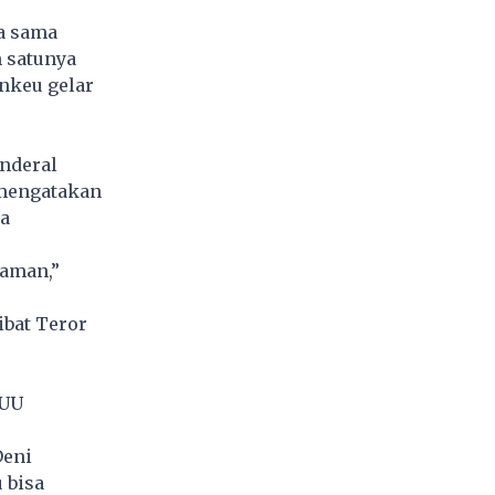
a sama
h satunya
nkeu gelar
enderal
 mengatakan
sa
 aman,”
bat Teror
 UU
Deni
 bisa