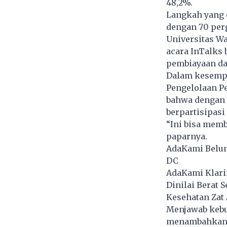
48,2%.
Langkah yang 
dengan 70 perg
Universitas Wa
acara InTalks b
pembiayaan da
Dalam kesempat
Pengelolaan P
bahwa dengan m
berpartisipas
“Ini bisa memb
paparnya.
AdaKami Belum
DC
AdaKami Klarif
Dinilai Berat 
Kesehatan Zat 
Menjawab kebu
menambahkan ba