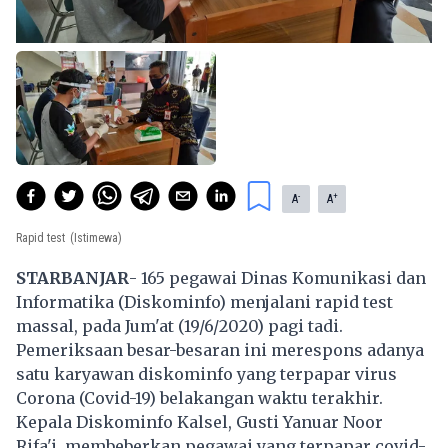
-
+
A
A
Rapid test
(Istimewa)
STARBANJAR
- 165 pegawai Dinas Komunikasi dan
Informatika (Diskominfo) menjalani rapid test
massal, pada Jum'at (19/6/2020) pagi tadi.
Pemeriksaan besar-besaran ini merespons adanya
satu karyawan diskominfo yang terpapar virus
Corona (Covid-19) belakangan waktu terakhir.
Kepala Diskominfo Kalsel, Gusti Yanuar Noor
Rifa'i, membeberkan pegawai yang terpapar covid-