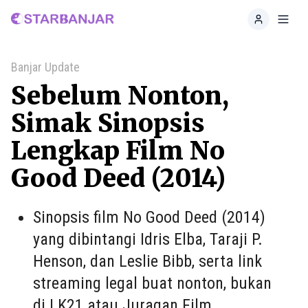
Home
Toggl
Banjar Update
Sebelum Nonton,
Simak Sinopsis
Lengkap Film No
Good Deed (2014)
Sinopsis film No Good Deed (2014)
yang dibintangi Idris Elba, Taraji P.
Henson, dan Leslie Bibb, serta link
streaming legal buat nonton, bukan
di LK21 atau Juragan Film.