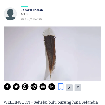
Redaksi Daerah
Author
07:05pm, 30 May, 2024
-
+
A
A
WELLINGTON - Sehelai bulu burung huia Selandia