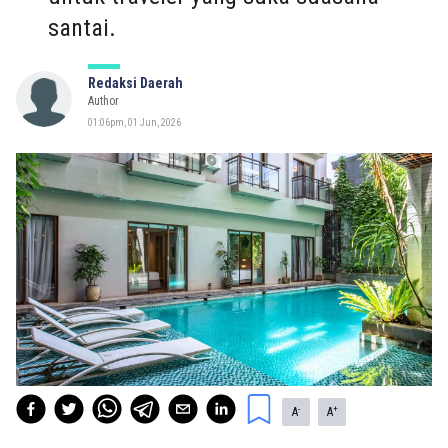
santai.
Redaksi Daerah
Author
01:06pm, 01 Jun, 2026
-
+
A
A