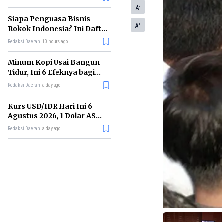
Memimpin di Era AI
-
A
Siapa Penguasa Bisnis
+
A
Rokok Indonesia? Ini Daftar
Perusahaan Terbesarnya
Redaksi Daerah
10 hours ago
Minum Kopi Usai Bangun
Tidur, Ini 6 Efeknya bagi
Kesehatan Tubuh
Redaksi Daerah
a day ago
Kurs USD/IDR Hari Ini 6
Agustus 2026, 1 Dolar AS
Kini Berapa Rupiah?
Redaksi Daerah
a day ago