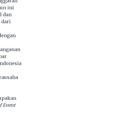
nggaran
un ini
l dan
 dari
 dengan
atanganan
bar
Indonesia
rausaha
rupakan
f Event