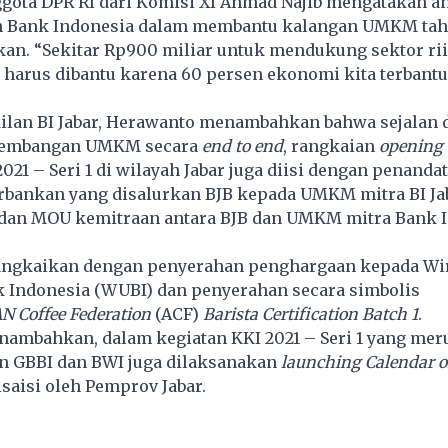
gota DPR RI dari Komisi XI Ahmad Najib mengatakan a
n Bank Indonesia dalam membantu kalangan UMKM tah
kan. “Sekitar Rp900 miliar untuk mendukung sektor rii
rus dibantu karena 60 persen ekonomi kita terbantu
ilan BI Jabar, Herawanto menambahkan bahwa sejalan
embangan UMKM secara
end to end
, rangkaian
opening
021 – Seri 1 di wilayah Jabar juga diisi dengan penand
erbankan yang disalurkan BJB kepada UMKM mitra BI Ja
dan MOU kemitraan antara BJB dan UMKM mitra Bank 
rangkaikan dengan penyerahan penghargaan kepada Wi
 Indonesia (WUBI) dan penyerahan secara simbolis
N Coffee Federation
(ACF)
Barista Certification Batch 1
.
ambahkan, dalam kegiatan KKI 2021 – Seri 1 yang me
an GBBI dan BWI juga dilaksanakan
launching Calendar o
saisi oleh Pemprov Jabar.