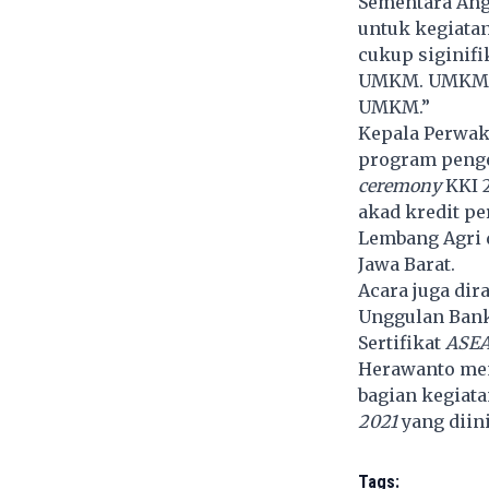
Sementara Ang
untuk kegiata
cukup siginifi
UMKM. UMKM ha
UMKM.”
Kepala Perwak
program peng
ceremony
KKI 2
akad kredit p
Lembang Agri 
Jawa Barat.
Acara juga di
Unggulan Bank
Sertifikat
ASEA
Herawanto men
bagian kegiat
2021
yang diini
Tags: