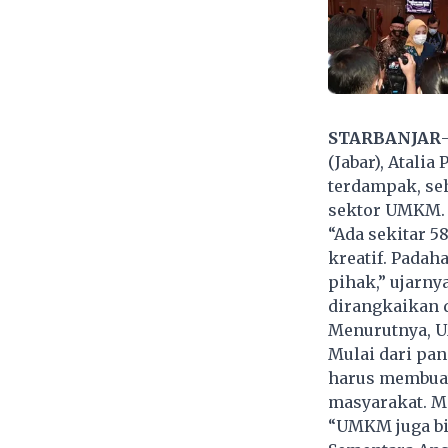
STARBANJAR
(Jabar), Atali
terdampak, se
sektor UMKM.
“Ada sekitar 5
kreatif. Padah
pihak,” ujarn
dirangkaikan
Menurutnya, U
Mulai dari pa
harus membuat 
masyarakat. M
“UMKM juga bi