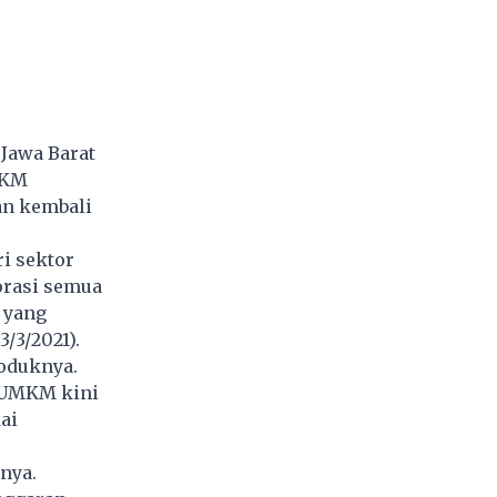
Jawa Barat
MKM
an kembali
ri sektor
orasi semua
1 yang
3/3/2021).
oduknya.
n UMKM kini
ai
rnya.