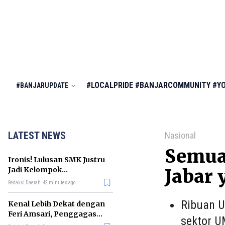
#LOCALPRIDE
#BANJARCOMMUNITY
#Y
#BANJARUPDATE
LATEST NEWS
Nasional
Semua
Ironis! Lulusan SMK Justru
Jadi Kelompok
Jabar 
Pengangguran Terbanyak
Redaksi Daerah
42 minutes ago
di RI
Ribuan U
Kenal Lebih Dekat dengan
Feri Amsari, Penggagas
sektor 
Kabinet Bayangan