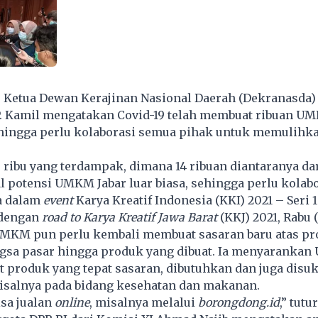
- Ketua Dewan Kerajinan Nasional Daerah (Dekranasda) 
a P. Kamil mengatakan Covid-19 telah membuat ribuan U
hingga perlu kolaborasi semua pihak untuk memulihk
8 ribu yang terdampak, dimana 14 ribuan diantaranya da
al potensi UMKM Jabar luar biasa, sehingga perlu kolab
ya dalam
event
Karya Kreatif Indonesia (KKI) 2021 – Seri 
 dengan
road to Karya Kreatif Jawa Barat
(KKJ) 2021, Rabu (
MKM pun perlu kembali membuat sasaran baru atas pr
ngsa pasar hingga produk yang dibuat. Ia menyaranka
produk yang tepat sasaran, dibutuhkan dan juga disuk
isalnya pada bidang kesehatan dan makanan.
sa jualan
online
, misalnya melalui
borongdong.id
,” tutu