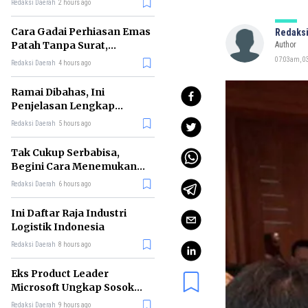
Redaksi Daerah
2 hours ago
Cara Gadai Perhiasan Emas
Redaksi
Patah Tanpa Surat,
Author
Ternyata Tetap Bisa!
07:03am, 03
Redaksi Daerah
4 hours ago
Ramai Dibahas, Ini
Penjelasan Lengkap
tentang Konsep Kabinet
Redaksi Daerah
5 hours ago
Bayangan
Tak Cukup Serbabisa,
Begini Cara Menemukan
'Spike' agar CV Dilirik HR
Redaksi Daerah
6 hours ago
Ini Daftar Raja Industri
Logistik Indonesia
Redaksi Daerah
8 hours ago
Eks Product Leader
Microsoft Ungkap Sosok
yang Paling Cocok
Redaksi Daerah
9 hours ago