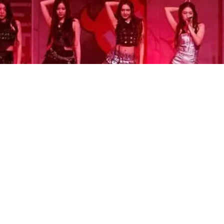
FANMEET 2024 BABYMONSTER PRESENTS SEE YOU THERE JAKARTA" akan digelar di Tennis In
ggemar BABYMONSTER Indonesia tentu kini tengah ber
grup asal YG Entertainment tersebut kini tengah-siap be