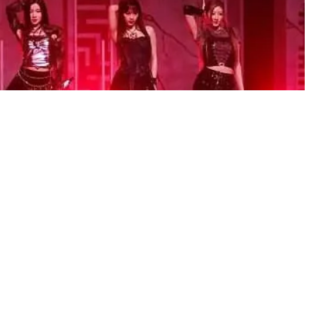
door Senayan Jakarta pada tanggal 8 Juni
(Dok/Instagram
@rora._babymonster)
bahagia.
rsiap