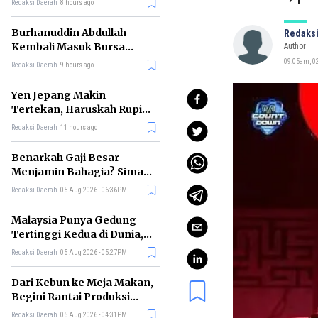
Redaksi Daerah
8 hours ago
Burhanuddin Abdullah
Redaksi
Kembali Masuk Bursa
Author
Gubernur BI, Ini Rekam
09:05am, 02
Redaksi Daerah
9 hours ago
Jejaknya
Yen Jepang Makin
Tertekan, Haruskah Rupiah
Ikut Khawatir?
Redaksi Daerah
11 hours ago
Benarkah Gaji Besar
Menjamin Bahagia? Simak
Penjelasan Ilmu Ekonomi
Redaksi Daerah
05 Aug 2026 - 06:36PM
Malaysia Punya Gedung
Tertinggi Kedua di Dunia,
Ini Daftar Lengkap 2026
Redaksi Daerah
05 Aug 2026 - 05:27PM
Dari Kebun ke Meja Makan,
Begini Rantai Produksi
Sawit di Indonesia
Redaksi Daerah
05 Aug 2026 - 04:31PM