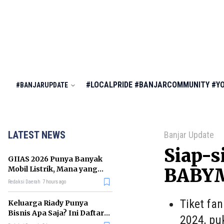
#LOCALPRIDE
#BANJARCOMMUNITY
#Y
#BANJARUPDATE
LATEST NEWS
Banjar Update
Siap-s
GIIAS 2026 Punya Banyak
Mobil Listrik, Mana yang
BABYM
Cocok untuk Gaji Rp10 Juta?
Redaksi Daerah
7 hours ago
Tiket fa
Keluarga Riady Punya
Bisnis Apa Saja? Ini Daftar
2024, pu
Kerajaan Usahanya